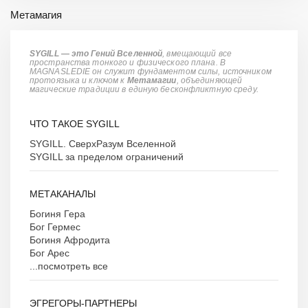
Метамагия
SYGILL — это Гений Вселенной
, вмещающий все
пространства тонкого и физического плана. В
MAGNASLEDIE он служит фундаментом силы, источником
протоязыка и ключом к
Метамагии
, объединяющей
магические традиции в единую бесконфликтную среду.
ЧТО ТАКОЕ SYGILL
SYGILL. СверхРазум Вселенной
SYGILL за пределом ограничений
МЕТАКАНАЛЫ
Богиня Гера
Бог Гермес
Богиня Афродита
Бог Арес
...посмотреть все
ЭГРЕГОРЫ-ПАРТНЕРЫ