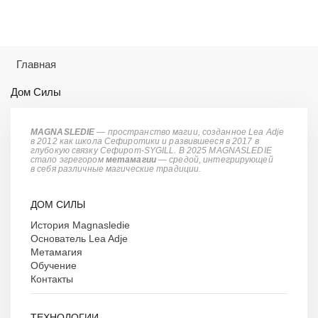
Главная
Дом Силы
MAGNASLEDIE
— пространство магии, созданное Lea Adje
в 2012 как школа Сефиротики и развившееся в 2017 в
глубокую связку Сефирот-SYGILL. В 2025 MAGNASLEDIE
стало эгрегором
метамагии
— средой, интегрирующей
в
себя различные магические традиции.
ДОМ СИЛЫ
История Magnasledie
Основатель Lea Adje
Метамагия
Обучение
Контакты
ТЕХНОЛОГИИ