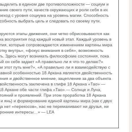
 выделить в едином две противоположности — социум и
ние своего пути, качеств окружающих и роли себя в их
реход с уровня социума на уровень магии. Способность
собность выбрать цель и следовать по своему пути.
ируются этапы движения, они четко обрисовываются как
а восприятия под каждый новый этап. Каждый уровень в
бытия, которые сопровождаются изменением картины мира
ртку внутрь», «фокус внимания в себя», возможность
ть. Здесь могут возникать философские состояния, пока
ый он себе задает «А правильно ли я что-то делаю?»
ли этот путь мне?», «А правильно ли я взаимодействую с
лавной особенностью 18 Аркана является двойственность
ния и двойственное мнение, зацепление за два объекта
двойственность заключена в глифе 18 Аркана «Тао» —
 18 Аркане обе части глифа «Тао» — Солнце и Луна,
стояний и проявлений. При этом проработка 18 Аркана
и янь) и формирование единой картины мира (как с двух
да нет «перекосов», нас не переманивают ни друзья, ни
торонние интересы…» — LEA