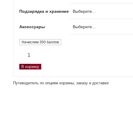
Подзарядка и хранение
Аксессуары
Начислим 350 баллов
Количество
товара
18
В корзину
Аркан.
ПУТЕВОДИТЕЛ
Сидха
Путеводитель по опциям корзины, заказу и доставке
Аркана
Мы создаем артефакты для учеников нашей шко
направлений, поэтому каждый артефакт тщатель
опыта, но и «рабочих тестов».
В работе мы используем три варианта заряда: