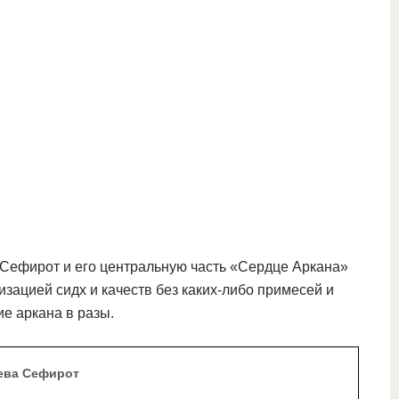
нице оформления заказа, а после мы свяжемся и
 заряженных по фото артефактов, мандал и
вки
 Сефирот и его центральную часть «Сердце Аркана»
изацией сидх и качеств без каких-либо примесей и
ие аркана в разы.
ева Сефирот