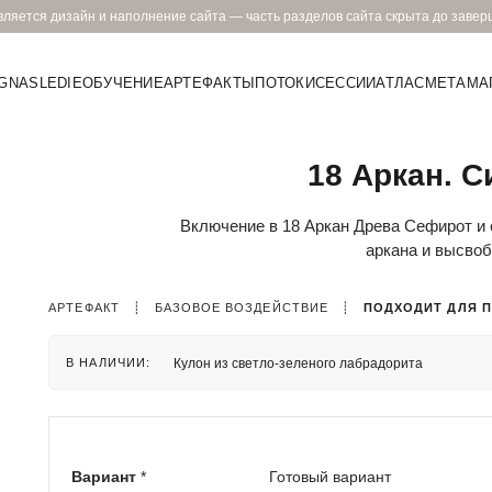
ляется дизайн и наполнение сайта — часть разделов сайта скрыта до заве
GNASLEDIE
ОБУЧЕНИЕ
АРТЕФАКТЫ
ПОТОКИ
СЕССИИ
АТЛАС
МЕТАМА
18 Аркан. С
Включение в 18 Аркан Древа Сефирот и е
аркана и высвоб
АРТЕФАКТ
┊
БАЗОВОЕ ВОЗДЕЙСТВИЕ
┊
ПОДХОДИТ ДЛЯ 
Кулон из светло-зеленого лабрадорита
В НАЛИЧИИ:
Вариант
*