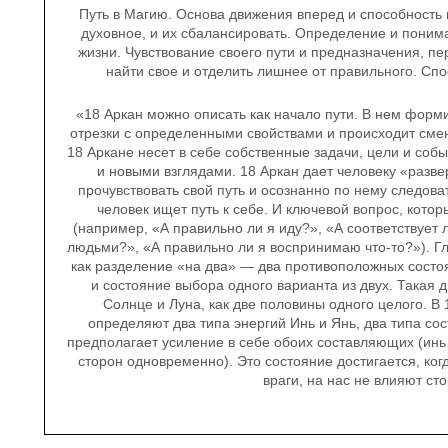
Путь в Магию. Основа движения вперед и способность
духовное, и их сбалансировать. Определение и понима
жизни. Чувствование своего пути и предназначения, пе
найти свое и отделить лишнее от правильного. Спо
«18 Аркан можно описать как начало пути. В нем форм
отрезки с определенными свойствами и происходит смен
18 Аркане несет в себе собственные задачи, цели и со
и новыми взглядами. 18 Аркан дает человеку «разве
прочувствовать свой путь и осознанно по нему следова
человек ищет путь к себе. И ключевой вопрос, котор
(например, «А правильно ли я иду?», «А соответствует 
людьми?», «А правильно ли я воспринимаю что-то?»). Г
как разделение «на два» — два противоположных состоя
и состояние выбора одного варианта из двух. Такая 
Солнце и Луна, как две половины одного целого. В
определяют два типа энергий Инь и Янь, два типа со
предполагает усиление в себе обоих составляющих (инь 
сторон одновременно). Это состояние достигается, ког
враги, на нас не влияют с