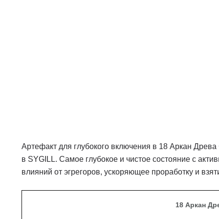
«дистанционный вариант» доставки на стра
уточним детали
Дистанционно
— вариант для дистанционно
других товаров, когда
нет физической доста
Артефакт для глубокого включения в 18 Аркан Древа
в SYGILL. Самое глубокое и чистое состояние с актив
влияний от эгрегоров, ускоряющее проработку и взят
18 Аркан Др