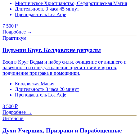
Мистическое Христианство, Сефиротическая Магия
Длительность 3 часа 45 минут
Преподаватель Lea Adje
7 500
₽
Подробнее →
Практикум
Ведьмин Круг. Колдовские ритуалы
Вход в Круг Ведьм и набор силы, очищение от лишнего и
навеянного из вне, устранение препятствий и врагов,
подчинение призрака в помощники.
Колдовская Магия
Длительность 3 часа 20 минут
Преподаватель Lea Adje
3 500
₽
Подробнее →
Интенсив
Духи Умерших, Призраки и Порабощенные