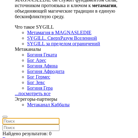
источником протоязыка и ключом к
метамагии
,
объединяющей магические традиции в единую
бесконфликтную среду.
Что такое SYGILL
Метамагия в MAGNASLEDIE
SYGILL. СверхРазум Вселенной
SYGILL за пределом ограничений
Метаканалы
Богиня Геката
Бог Арес
Богиня Афина
Богиня Афродита
Бог Гермес
Бог Зевс
Богиня Гера
...посмотреть все
Эгрегоры-партнеры
Метаканал Каббалы
Найдено результатов: 0