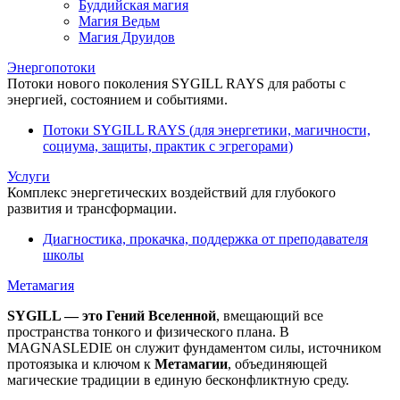
Буддийская магия
Магия Ведьм
Магия Друидов
Энергопотоки
Потоки нового поколения SYGILL RAYS для работы с
энергией, состоянием и событиями.
Потоки SYGILL RAYS (для энергетики, магичности,
социума, защиты, практик с эгрегорами)
Услуги
Комплекс энергетических воздействий для глубокого
развития и трансформации.
Диагностика, прокачка, поддержка от преподавателя
школы
Метамагия
SYGILL — это Гений Вселенной
, вмещающий все
пространства тонкого и физического плана. В
MAGNASLEDIE он служит фундаментом силы, источником
протоязыка и ключом к
Метамагии
, объединяющей
магические традиции в единую бесконфликтную среду.