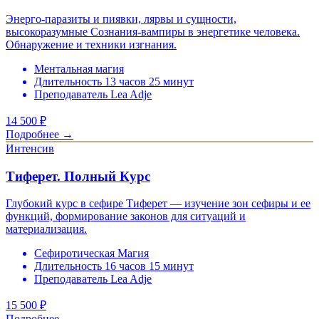
Энерго-паразиты и пиявки, лярвы и сущности,
высокоразумные Сознания-вампиры в энергетике человека.
Обнаружение и техники изгнания.
Ментальная магия
Длительность 13 часов 25 минут
Преподаватель Lea Adje
14 500
₽
Подробнее →
Интенсив
Тиферет. Полный Курс
Глубокий курс в сефире Тиферет — изучение зон сефиры и ее
функций, формирование законов для ситуаций и
материализация.
Сефиротическая Магия
Длительность 16 часов 15 минут
Преподаватель Lea Adje
15 500
₽
Подробнее →