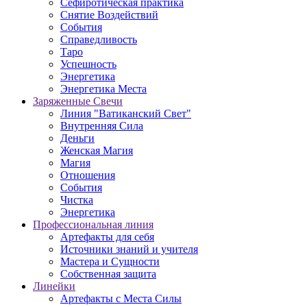
Сефиротическая практика
Снятие Воздействий
События
Справедливость
Таро
Успешность
Энергетика
Энергетика Места
Заряженные Свечи
Линия "Ватиканский Свет"
Внутренняя Сила
Деньги
Женская Магия
Магия
Отношения
События
Чистка
Энергетика
Профессиональная линия
Артефакты для себя
Источники знаний и учителя
Мастера и Сущности
Собственная защита
Линейки
Артефакты с Места Силы