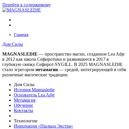
Перейти к содержимому
Главная
Дом Силы
MAGNASLEDIE
— пространство магии, созданное Lea Adje
в 2012 как школа Сефиротики и развившееся в 2017 в
глубокую связку Сефирот-SYGILL. В 2025 MAGNASLEDIE
стало эгрегором
метамагии
— средой, интегрирующей в
себя
различные магические традиции.
Дом Силы
История Magnasledie
Основатель Lea Adje
Метамагия
Обучение
Контакты
Технологии
Инициация «Пыльца Экстра»