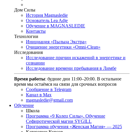
Дом Силы
История Magnasledie
Основатель Lea Adje
Обучение в MAGNASLEDIE
Контакты
Технологии
Инициация «Пыльца Экстра»
Очищение энергетики «Omni-Clean»
Исследования
Исследование причин искажений в энергетике и
сознании
Исследование времени пребывания в Лимбе
Время работы
: будние дни 11:00–20:00. В остальное
время мы остаёмся на связи для срочных вопросов
Сообщение в Telegram
Канал в Max
magnasledie@gmail.com
Обучение
Школа
Программа «9 Колец Силы». Обучение
Сефиротической магии SYGILL
Программа обучения «Женская Магия» — 2025
Категории Курсов