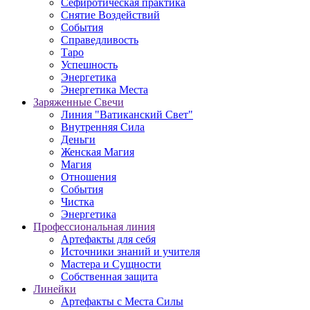
Сефиротическая практика
Снятие Воздействий
События
Справедливость
Таро
Успешность
Энергетика
Энергетика Места
Заряженные Свечи
Линия "Ватиканский Свет"
Внутренняя Сила
Деньги
Женская Магия
Магия
Отношения
События
Чистка
Энергетика
Профессиональная линия
Артефакты для себя
Источники знаний и учителя
Мастера и Сущности
Собственная защита
Линейки
Артефакты с Места Силы