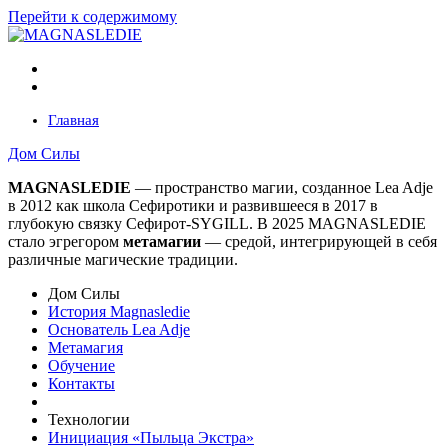
Перейти к содержимому
Главная
Дом Силы
MAGNASLEDIE
— пространство магии, созданное Lea Adje
в 2012 как школа Сефиротики и развившееся в 2017 в
глубокую связку Сефирот-SYGILL. В 2025 MAGNASLEDIE
стало эгрегором
метамагии
— средой, интегрирующей в
себя
различные магические традиции.
Дом Силы
История Magnasledie
Основатель Lea Adje
Метамагия
Обучение
Контакты
Технологии
Инициация «Пыльца Экстра»