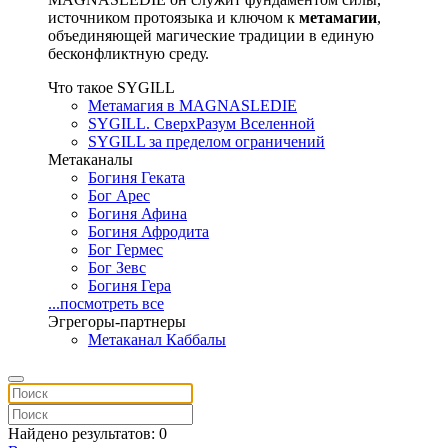
источником протоязыка и ключом к
метамагии
,
объединяющей магические традиции в единую
бесконфликтную среду.
Что такое SYGILL
Метамагия в MAGNASLEDIE
SYGILL. СверхРазум Вселенной
SYGILL за пределом ограничений
Метаканалы
Богиня Геката
Бог Арес
Богиня Афина
Богиня Афродита
Бог Гермес
Бог Зевс
Богиня Гера
...посмотреть все
Эгрегоры-партнеры
Метаканал Каббалы
Найдено результатов: 0