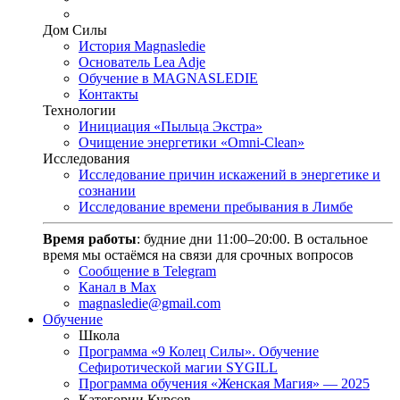
Дом Силы
История Magnasledie
Основатель Lea Adje
Обучение в MAGNASLEDIE
Контакты
Технологии
Инициация «Пыльца Экстра»
Очищение энергетики «Omni-Clean»
Исследования
Исследование причин искажений в энергетике и
сознании
Исследование времени пребывания в Лимбе
Время работы
: будние дни 11:00–20:00. В остальное
время мы остаёмся на связи для срочных вопросов
Сообщение в Telegram
Канал в Max
magnasledie@gmail.com
Обучение
Школа
Программа «9 Колец Силы». Обучение
Сефиротической магии SYGILL
Программа обучения «Женская Магия» — 2025
Категории Курсов