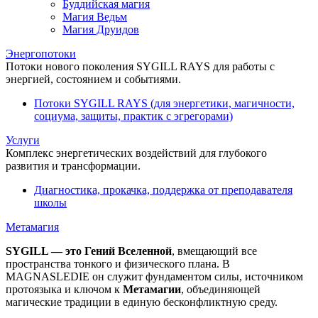
Буддийская магия
Магия Ведьм
Магия Друидов
Энергопотоки
Потоки нового поколения SYGILL RAYS для работы с
энергией, состоянием и событиями.
Потоки SYGILL RAYS (для энергетики, магичности,
социума, защиты, практик с эгрегорами)
Услуги
Комплекс энергетических воздействий для глубокого
развития и трансформации.
Диагностика, прокачка, поддержка от преподавателя
школы
Метамагия
SYGILL — это Гений Вселенной
, вмещающий все
пространства тонкого и физического плана. В
MAGNASLEDIE он служит фундаментом силы, источником
протоязыка и ключом к
Метамагии
, объединяющей
магические традиции в единую бесконфликтную среду.