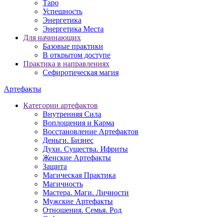
Таро
Успешность
Энергетика
Энергетика Места
Для начинающих
Базовые практики
В открытом доступе
Практика в направлениях
Сефиротическая магия
Артефакты
Категории артефактов
Внутренняя Сила
Воплощения и Карма
Восстановление Артефактов
Деньги. Бизнес
Духи. Существа. Ифриты
Женские Артефакты
Защита
Магическая Практика
Магичность
Мастера. Маги. Личности
Мужские Артефакты
Отношения. Семья. Род