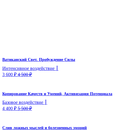
Ватиканский Свет. Пробуждение Силы
Интенсивное воздействие ┋
3 600
₽
4 500
₽
Копирование Качеств и Умений, Активизация Потенциала
Базовое воздействие ┋
4 400
₽
5 500
₽
Слив ложных мыслей и болезненных эмоций