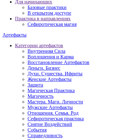
Для начинающих
Базовые практики
В открытом доступе
Практика в направлениях
Сефиротическая магия
Артефакты
Категории артефактов
Внутренняя Сила
Воплощения и Карма
Восстановление Артефактов
Деньги. Бизнес
Духи. Существа. Ифриты
Женские Артефакты
Защита
Магическая Практика
Магичность
Мастера. Маги. Личности
Мужские Артефакты
Отношения. Семья. Род
Сефиротическая практика
Снятие Воздействий
События
Справедливость