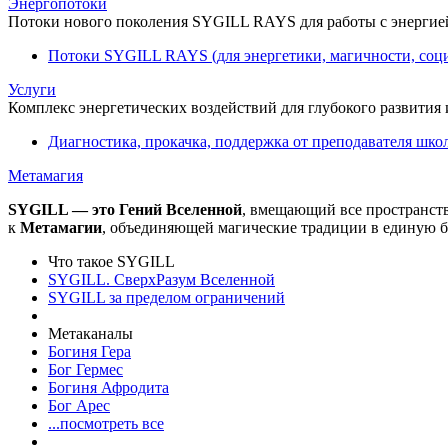
Энергопотоки
Потоки нового поколения SYGILL RAYS для работы с энергией
Потоки SYGILL RAYS (для энергетики, магичности, соци
Услуги
Комплекс энергетических воздействий для глубокого развития
Диагностика, прокачка, поддержка от преподавателя шко
Метамагия
SYGILL — это Гений Вселенной
, вмещающий все пространст
к
Метамагии
, объединяющей магические традиции в единую б
Что такое SYGILL
SYGILL. СверхРазум Вселенной
SYGILL за пределом ограничений
Метаканалы
Богиня Гера
Бог Гермес
Богиня Афродита
Бог Арес
...посмотреть все