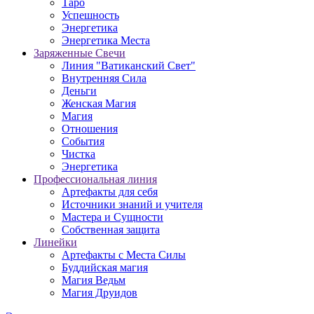
Таро
Успешность
Энергетика
Энергетика Места
Заряженные Свечи
Линия "Ватиканский Свет"
Внутренняя Сила
Деньги
Женская Магия
Магия
Отношения
События
Чистка
Энергетика
Профессиональная линия
Артефакты для себя
Источники знаний и учителя
Мастера и Сущности
Собственная защита
Линейки
Артефакты с Места Силы
Буддийская магия
Магия Ведьм
Магия Друидов