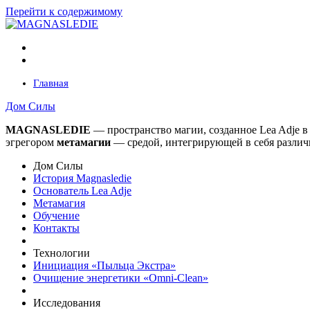
Перейти к содержимому
Главная
Дом Силы
MAGNASLEDIE
— пространство магии, созданное Lea Adje 
эгрегором
метамагии
— средой, интегрирующей в
себя различ
Дом Силы
История Magnasledie
Основатель Lea Adje
Метамагия
Обучение
Контакты
Технологии
Инициация «Пыльца Экстра»
Очищение энергетики «Omni-Clean»
Исследования