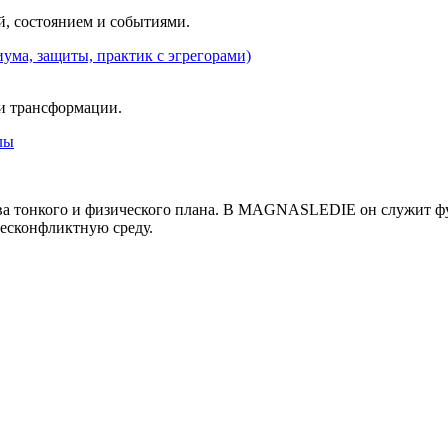
, состоянием и событиями.
ума, защиты, практик с эгрегорами)
 и трансформации.
лы
ва тонкого и физического плана. В MAGNASLEDIE он служит ф
есконфликтную среду.