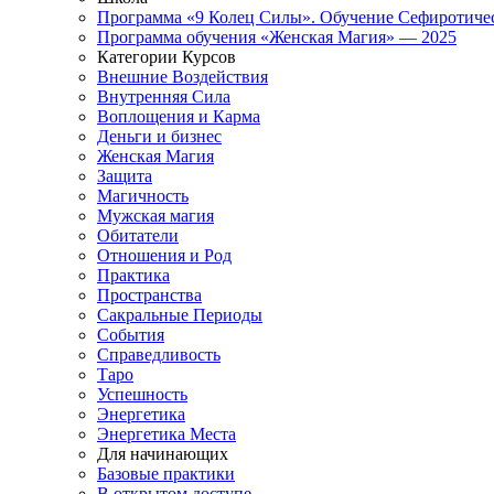
Программа «9 Колец Силы». Обучение Сефиротиче
Программа обучения «Женская Магия» — 2025
Категории Курсов
Внешние Воздействия
Внутренняя Сила
Воплощения и Карма
Деньги и бизнес
Женская Магия
Защита
Магичность
Мужская магия
Обитатели
Отношения и Род
Практика
Пространства
Сакральные Периоды
События
Справедливость
Таро
Успешность
Энергетика
Энергетика Места
Для начинающих
Базовые практики
В открытом доступе