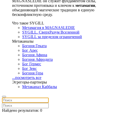
MAGNASLEDIE он служит фундаментом силы,
источником протоязыка и ключом к
метамагии
,
объединяющей магические традиции в единую
бесконфликтную среду.
Что такое SYGILL
Метамагия в MAGNASLEDIE
SYGILL. СверхРазум Вселенной
SYGILL за пределом ограничений
Метаканалы
Богиня Геката
Бог Арес
Богиня Афина
Богиня Афродита
Бог Гермес
Бог Зевс
Богиня Гера
...посмотреть все
Эгрегоры-партнеры
Метаканал Каббалы
Найдено результатов: 0