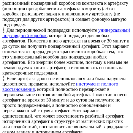
расписанный подзарядный коробок из комплекта к артефакту
(доп.опция при добавлении артефакта в корзину). Этот
коробок транслирует заряд к привязанному артефакту (не
подходит для других артефактов) и создает фоновую мягкую
подзарядку.
┋ Для периодической подзарядки используйте
универсальный
подзарядный коробок
, который подходит для любых
артефактов. Поместив в него артефакт на время от 30 минут и
до суток вы получите подзаряженный артефакт. Этот вариант
отличается от предыдущего «расписного коробка» тем, что
это универсальный коробок для подзарядки любых
артефактов. Его энергии более жесткие, поэтому в нем мы не
рекомендуем хранить артефакт, а использовать его лишь на
краткосрочные подзарядки.
┋ Если артефакт долго не использовался или была нарушена
целостность предмета, используйте
инструмент полного
восстановления
, который полностью перезаряжает в
первоначальное состояние любой артефакт. Поместив в него
артефакт на время от 30 минут и до суток вы получите не
просто подзаряженный, а полностью обновленный и
перезаряженный с нуля артефакт. Этот вариант
единственный, что может восстановить разбитый артефакт,
испорченный артефакт в структуре от магических практик
или воздействий, восстановить первоначальный заряд даже с
самом давнем и истощенном артефакте.