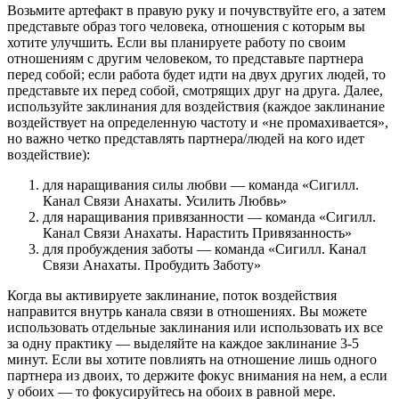
Возьмите артефакт в правую руку и почувствуйте его, а затем
представьте образ того человека, отношения с которым вы
хотите улучшить. Если вы планируете работу по своим
отношениям с другим человеком, то представьте партнера
перед собой; если работа будет идти на двух других людей, то
представьте их перед собой, смотрящих друг на друга. Далее,
используйте заклинания для воздействия (каждое заклинание
воздействует на определенную частоту и «не промахивается»,
но важно четко представлять партнера/людей на кого идет
воздействие):
для наращивания силы любви — команда «Сигилл.
Канал Связи Анахаты. Усилить Любвь»
для наращивания привязанности — команда «Сигилл.
Канал Связи Анахаты. Нарастить Привязанность»
для пробуждения заботы — команда «Сигилл. Канал
Связи Анахаты. Пробудить Заботу»
Когда вы активируете заклинание, поток воздействия
направится внутрь канала связи в отношениях. Вы можете
использовать отдельные заклинания или использовать их все
за одну практику — выделяйте на каждое заклинание 3-5
минут. Если вы хотите повлиять на отношение лишь одного
партнера из двоих, то держите фокус внимания на нем, а если
у обоих — то фокусируйтесь на обоих в равной мере.