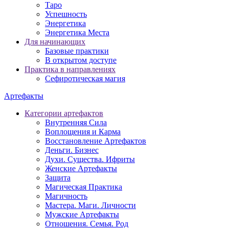
Таро
Успешность
Энергетика
Энергетика Места
Для начинающих
Базовые практики
В открытом доступе
Практика в направлениях
Сефиротическая магия
Артефакты
Категории артефактов
Внутренняя Сила
Воплощения и Карма
Восстановление Артефактов
Деньги. Бизнес
Духи. Существа. Ифриты
Женские Артефакты
Защита
Магическая Практика
Магичность
Мастера. Маги. Личности
Мужские Артефакты
Отношения. Семья. Род