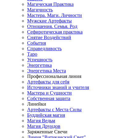
Магическая Практика
Магичность
Мастера. Маги. Личности
Мужские Артефакты
Отношения. Семья. Род
Сефиротическая практика
Снятие Воздействий
События
Справедливость
Таро
Успешность
Энергетика
Энергетика Места
Профессиональная линия
Артефакты для себя
Источники знаний и учителя
Мастера и Сущности
Собственная защита
Линейки
Артефакты с Места Силы
Буддийская магия
Магия Ведьм
Магия Друидов
Заряженные Свечи
Линия "Ватиканский Свет"