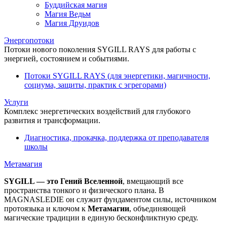
Буддийская магия
Магия Ведьм
Магия Друидов
Энергопотоки
Потоки нового поколения SYGILL RAYS для работы с
энергией, состоянием и событиями.
Потоки SYGILL RAYS (для энергетики, магичности,
социума, защиты, практик с эгрегорами)
Услуги
Комплекс энергетических воздействий для глубокого
развития и трансформации.
Диагностика, прокачка, поддержка от преподавателя
школы
Метамагия
SYGILL — это Гений Вселенной
, вмещающий все
пространства тонкого и физического плана. В
MAGNASLEDIE он служит фундаментом силы, источником
протоязыка и ключом к
Метамагии
, объединяющей
магические традиции в единую бесконфликтную среду.