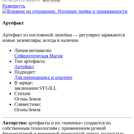
посмотреть в аккаунте:
мои баллы
.
Развернуть
Артефакт
Артефакт из постоянной линейки — регулярно заряжаются
новые экземпляры, всегда в наличии
Линия метамагии:
Сефиротическая Магия
Тип артефакта:
Артефакт
Подходит:
Для начинающих и опытнее
В заряде:
заклинания SYGILL
Стихия:
Огонь-Земля
Совместимо:
Огонь/Земля
Авторство:
артефакты и их «начинка» создаются по
собственным технологиям с применением ручной
бесконтактной и машинной технологий заряда, полностью