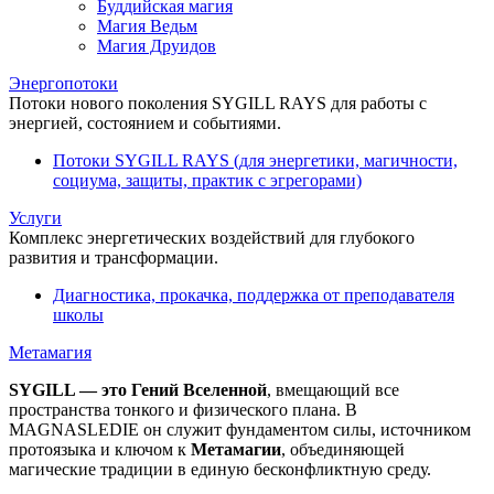
Буддийская магия
Магия Ведьм
Магия Друидов
Энергопотоки
Потоки нового поколения SYGILL RAYS для работы с
энергией, состоянием и событиями.
Потоки SYGILL RAYS (для энергетики, магичности,
социума, защиты, практик с эгрегорами)
Услуги
Комплекс энергетических воздействий для глубокого
развития и трансформации.
Диагностика, прокачка, поддержка от преподавателя
школы
Метамагия
SYGILL — это Гений Вселенной
, вмещающий все
пространства тонкого и физического плана. В
MAGNASLEDIE он служит фундаментом силы, источником
протоязыка и ключом к
Метамагии
, объединяющей
магические традиции в единую бесконфликтную среду.