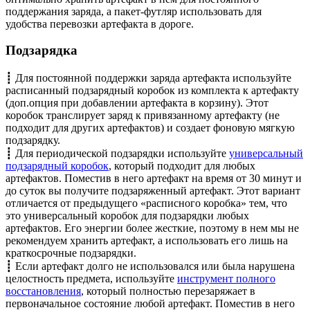
поддержания заряда, а пакет-футляр использовать для
удобства перевозки артефакта в дороге.
Подзарядка
┋ Для постоянной поддержки заряда артефакта используйте
расписанный подзарядный коробок из комплекта к артефакту
(доп.опция при добавлении артефакта в корзину). Этот
коробок транслирует заряд к привязанному артефакту (не
подходит для других артефактов) и создает фоновую мягкую
подзарядку.
┋ Для периодической подзарядки используйте
универсальный
подзарядный коробок
, который подходит для любых
артефактов. Поместив в него артефакт на время от 30 минут и
до суток вы получите подзаряженный артефакт. Этот вариант
отличается от предыдущего «расписного коробка» тем, что
это универсальный коробок для подзарядки любых
артефактов. Его энергии более жесткие, поэтому в нем мы не
рекомендуем хранить артефакт, а использовать его лишь на
краткосрочные подзарядки.
┋ Если артефакт долго не использовался или была нарушена
целостность предмета, используйте
инструмент полного
восстановления
, который полностью перезаряжает в
первоначальное состояние любой артефакт. Поместив в него