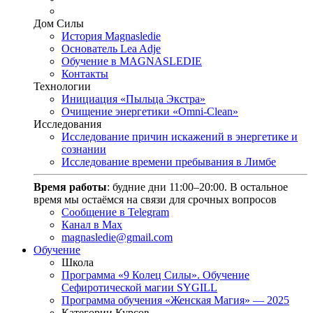
Дом Силы
История Magnasledie
Основатель Lea Adje
Обучение в MAGNASLEDIE
Контакты
Технологии
Инициация «Пыльца Экстра»
Очищение энергетики «Omni-Clean»
Исследования
Исследование причин искажений в энергетике и
сознании
Исследование времени пребывания в Лимбе
Время работы
: будние дни 11:00–20:00. В остальное
время мы остаёмся на связи для срочных вопросов
Сообщение в Telegram
Канал в Max
magnasledie@gmail.com
Обучение
Школа
Программа «9 Колец Силы». Обучение
Сефиротической магии SYGILL
Программа обучения «Женская Магия» — 2025
Категории Курсов