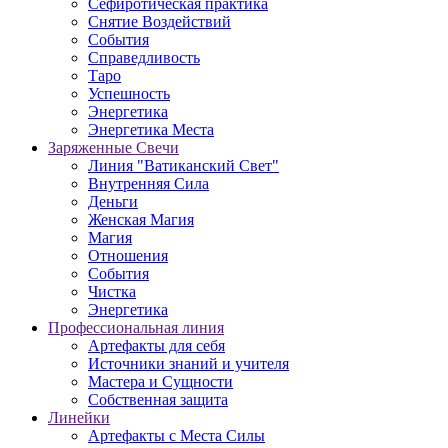
Сефиротическая практика
Снятие Воздействий
События
Справедливость
Таро
Успешность
Энергетика
Энергетика Места
Заряженные Свечи
Линия "Ватиканский Свет"
Внутренняя Сила
Деньги
Женская Магия
Магия
Отношения
События
Чистка
Энергетика
Профессиональная линия
Артефакты для себя
Источники знаний и учителя
Мастера и Сущности
Собственная защита
Линейки
Артефакты с Места Силы