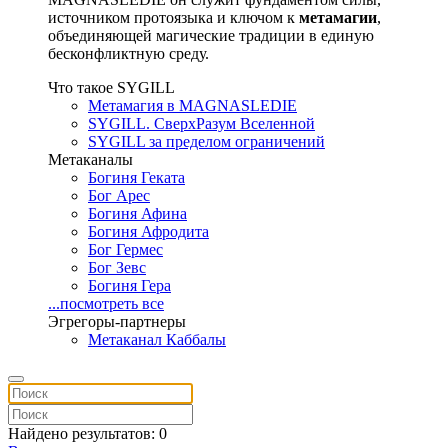
источником протоязыка и ключом к
метамагии
,
объединяющей магические традиции в единую
бесконфликтную среду.
Что такое SYGILL
Метамагия в MAGNASLEDIE
SYGILL. СверхРазум Вселенной
SYGILL за пределом ограничений
Метаканалы
Богиня Геката
Бог Арес
Богиня Афина
Богиня Афродита
Бог Гермес
Бог Зевс
Богиня Гера
...посмотреть все
Эгрегоры-партнеры
Метаканал Каббалы
Найдено результатов: 0