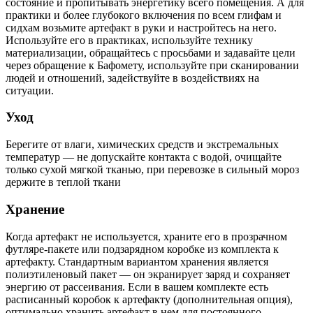
состояние и пропитывать энергетику всего помещения. А для
практики и более глубокого включения по всем глифам и
сидхам возьмите артефакт в руки и настройтесь на него.
Используйте его в практиках, используйте технику
материализации, обращайтесь с просьбами и задавайте цели
через обращение к Бафомету, используйте при сканировании
людей и отношений, задействуйте в воздействиях на
ситуации.
Уход
Берегите от влаги, химических средств и экстремальных
температур — не допускайте контакта с водой, очищайте
только сухой мягкой тканью, при перевозке в сильный мороз
держите в теплой ткани
Хранение
Когда артефакт не используется, храните его в прозрачном
футляре-пакете или подзарядном коробке из комплекта к
артефакту. Стандартным вариантом хранения является
полиэтиленовый пакет
— он
экранирует заряд и сохраняет
энергию от рассеивания. Если в вашем комплекте есть
расписанный коробок к артефакту (дополнительная опция),
оптимально хранить артефакт в нем для постоянного