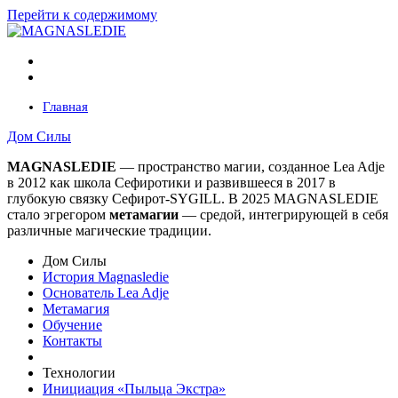
Перейти к содержимому
Главная
Дом Силы
MAGNASLEDIE
— пространство магии, созданное Lea Adje
в 2012 как школа Сефиротики и развившееся в 2017 в
глубокую связку Сефирот-SYGILL. В 2025 MAGNASLEDIE
стало эгрегором
метамагии
— средой, интегрирующей в
себя
различные магические традиции.
Дом Силы
История Magnasledie
Основатель Lea Adje
Метамагия
Обучение
Контакты
Технологии
Инициация «Пыльца Экстра»