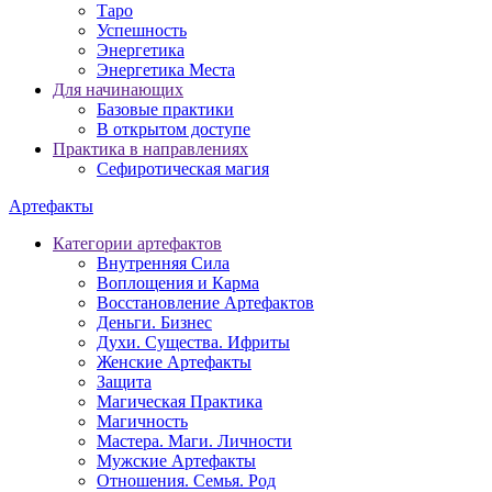
Таро
Успешность
Энергетика
Энергетика Места
Для начинающих
Базовые практики
В открытом доступе
Практика в направлениях
Сефиротическая магия
Артефакты
Категории артефактов
Внутренняя Сила
Воплощения и Карма
Восстановление Артефактов
Деньги. Бизнес
Духи. Существа. Ифриты
Женские Артефакты
Защита
Магическая Практика
Магичность
Мастера. Маги. Личности
Мужские Артефакты
Отношения. Семья. Род