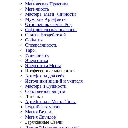
Магическая Практика
Магичность
Мастера. Маги. Личности
Мужские Артефакты
Отношения. Семья. Род
Сефиротическая практика
Снятие Воздействий
События
Справедливость
Таро
Успешность
Энергетика
Энергетика Места
Профессиональная линия
Артефакты для себя
Источники знаний и учителя
Мастера и Сущности
Собственная защита
Линейки
Артефакты с Места Силы
Буддийская магия
Магия Ведьм
Магия Друидов
Заряженные Свечи
Линия "Ватиканский Свет"