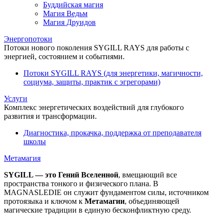
Буддийская магия
Магия Ведьм
Магия Друидов
Энергопотоки
Потоки нового поколения SYGILL RAYS для работы с
энергией, состоянием и событиями.
Потоки SYGILL RAYS (для энергетики, магичности,
социума, защиты, практик с эгрегорами)
Услуги
Комплекс энергетических воздействий для глубокого
развития и трансформации.
Диагностика, прокачка, поддержка от преподавателя
школы
Метамагия
SYGILL — это Гений Вселенной
, вмещающий все
пространства тонкого и физического плана. В
MAGNASLEDIE он служит фундаментом силы, источником
протоязыка и ключом к
Метамагии
, объединяющей
магические традиции в единую бесконфликтную среду.