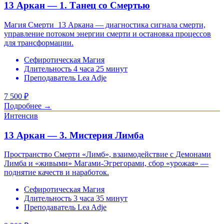
13 Аркан — 1. Танец со Смертью
Магия Смерти 13 Аркана — диагностика сигнала смерти,
управление потоком энергии смерти и остановка процессов
для трансформации.
Сефиротическая Магия
Длительность 4 часа 25 минут
Преподаватель Lea Adje
7 500
₽
Подробнее →
Интенсив
13 Аркан — 3. Мистерия Лимба
Пространство Смерти «Лимб», взаимодействие с Демонами
Лимба и «живыми» Магами-Эгрегорами, сбор «урожая» —
поднятие качеств и наработок.
Сефиротическая Магия
Длительность 3 часа 35 минут
Преподаватель Lea Adje