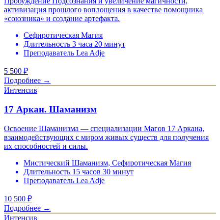
Пробуждение Подсознания и увеличение магичности,
активизация прошлого воплощения в качестве помощника
«союзника» и создание артефакта.
Сефиротическая Магия
Длительность 3 часа 20 минут
Преподаватель Lea Adje
5 500
₽
Подробнее →
Интенсив
17 Аркан. Шаманизм
Освоение Шаманизма — специализации Магов 17 Аркана,
взаимодействующих с миром живых существ для получения
их способностей и силы.
Мистический Шаманизм, Сефиротическая Магия
Длительность 15 часов 30 минут
Преподаватель Lea Adje
10 500
₽
Подробнее →
Интенсив