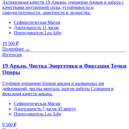
Активизация качеств 19 Аркана, очищение блоков и работа с
качествами внутренней силы, устойчивости и
самодостаточности, заметности и лидерства.
Сефиротическая Магия
Длительность 11 часов
Преподаватель Lea Adje
10 500
₽
Подробнее →
Интенсив
19 Аркан. Чистка Энергетики и Фиксация Точки
Опоры
Глубокое очищение блоков аркана и вызванных им
деформаций, чистка ментала, разгон работы Сознания и
фиксация качеств аркана.
Сефиротическая Магия
Длительность 7 часов 45 минут
Преподаватель Lea Adje
9 500
₽