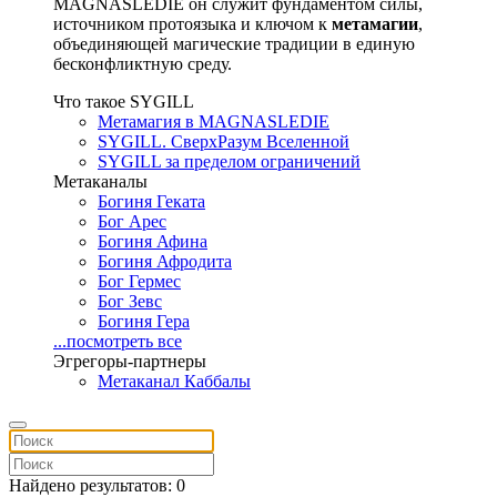
MAGNASLEDIE он служит фундаментом силы,
источником протоязыка и ключом к
метамагии
,
объединяющей магические традиции в единую
бесконфликтную среду.
Что такое SYGILL
Метамагия в MAGNASLEDIE
SYGILL. СверхРазум Вселенной
SYGILL за пределом ограничений
Метаканалы
Богиня Геката
Бог Арес
Богиня Афина
Богиня Афродита
Бог Гермес
Бог Зевс
Богиня Гера
...посмотреть все
Эгрегоры-партнеры
Метаканал Каббалы
Найдено результатов: 0