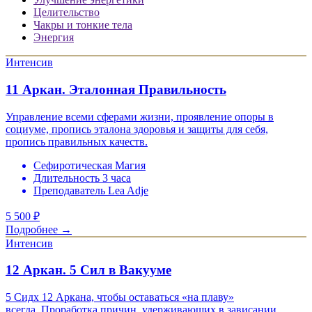
Целительство
Чакры и тонкие тела
Энергия
Интенсив
11 Аркан. Эталонная Правильность
Управление всеми сферами жизни, проявление опоры в
социуме, пропись эталона здоровья и защиты для себя,
пропись правильных качеств.
Сефиротическая Магия
Длительность 3 часа
Преподаватель Lea Adje
5 500
₽
Подробнее →
Интенсив
12 Аркан. 5 Сил в Вакууме
5 Сидх 12 Аркана, чтобы оставаться «на плаву»
всегда. Проработка причин, удерживающих в зависании.