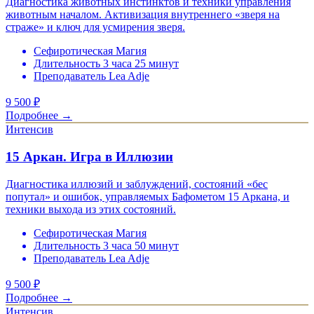
Диагностика животных инстинктов и техники управления
животным началом. Активизация внутреннего «зверя на
страже» и ключ для усмирения зверя.
Сефиротическая Магия
Длительность 3 часа 25 минут
Преподаватель Lea Adje
9 500
₽
Подробнее →
Интенсив
15 Аркан. Игра в Иллюзии
Диагностика иллюзий и заблуждений, состояний «бес
попутал» и ошибок, управляемых Бафометом 15 Аркана, и
техники выхода из этих состояний.
Сефиротическая Магия
Длительность 3 часа 50 минут
Преподаватель Lea Adje
9 500
₽
Подробнее →
Интенсив