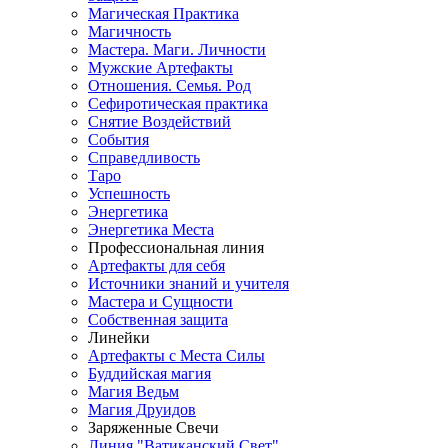
Магическая Практика
Магичность
Мастера. Маги. Личности
Мужские Артефакты
Отношения. Семья. Род
Сефиротическая практика
Снятие Воздействий
События
Справедливость
Таро
Успешность
Энергетика
Энергетика Места
Профессиональная линия
Артефакты для себя
Источники знаний и учителя
Мастера и Сущности
Собственная защита
Линейки
Артефакты с Места Силы
Буддийская магия
Магия Ведьм
Магия Друидов
Заряженные Свечи
Линия "Ватиканский Свет"