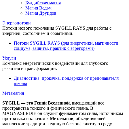
Буддийская магия
Магия Ведьм
Магия Друидов
Энергопотоки
Потоки нового поколения SYGILL RAYS для работы с
энергией, состоянием и событиями.
Потоки SYGILL RAYS (для энергетики, магичности,
социума, защиты, практик с эгрегорами)
Услуги
Комплекс энергетических воздействий для глубокого
развития и трансформации.
Диагностика, прокачка, поддержка от преподавателя
школы
Метамагия
SYGILL — это Гений Вселенной
, вмещающий все
пространства тонкого и физического плана. В
MAGNASLEDIE он служит фундаментом силы, источником
протоязыка и ключом к
Метамагии
, объединяющей
магические традиции в единую бесконфликтную среду.