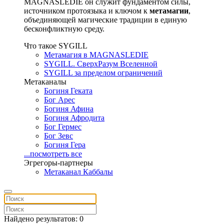
MAGNASLEDIE он служит фундаментом силы,
источником протоязыка и ключом к
метамагии
,
объединяющей магические традиции в единую
бесконфликтную среду.
Что такое SYGILL
Метамагия в MAGNASLEDIE
SYGILL. СверхРазум Вселенной
SYGILL за пределом ограничений
Метаканалы
Богиня Геката
Бог Арес
Богиня Афина
Богиня Афродита
Бог Гермес
Бог Зевс
Богиня Гера
...посмотреть все
Эгрегоры-партнеры
Метаканал Каббалы
Найдено результатов: 0