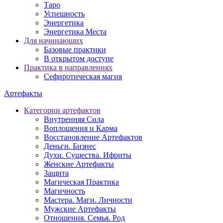
Таро
Успешность
Энергетика
Энергетика Места
Для начинающих
Базовые практики
В открытом доступе
Практика в направлениях
Сефиротическая магия
Артефакты
Категории артефактов
Внутренняя Сила
Воплощения и Карма
Восстановление Артефактов
Деньги. Бизнес
Духи. Существа. Ифриты
Женские Артефакты
Защита
Магическая Практика
Магичность
Мастера. Маги. Личности
Мужские Артефакты
Отношения. Семья. Род