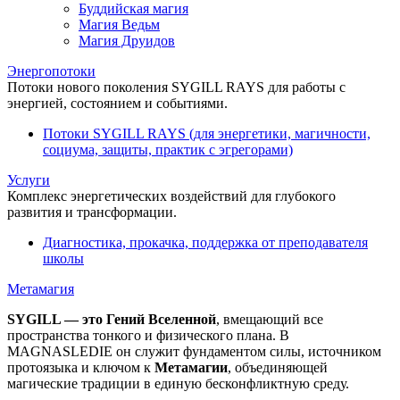
Буддийская магия
Магия Ведьм
Магия Друидов
Энергопотоки
Потоки нового поколения SYGILL RAYS для работы с
энергией, состоянием и событиями.
Потоки SYGILL RAYS (для энергетики, магичности,
социума, защиты, практик с эгрегорами)
Услуги
Комплекс энергетических воздействий для глубокого
развития и трансформации.
Диагностика, прокачка, поддержка от преподавателя
школы
Метамагия
SYGILL — это Гений Вселенной
, вмещающий все
пространства тонкого и физического плана. В
MAGNASLEDIE он служит фундаментом силы, источником
протоязыка и ключом к
Метамагии
, объединяющей
магические традиции в единую бесконфликтную среду.