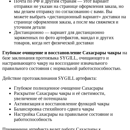
Почта по РФ и другим странам — этот вариант
отправки не указан на странице оформления заказа, но
мы делаем отправку по согласованию с вами. Вы
можете выбрать «дистанционный вариант» доставки на
странице оформления заказа, а после мы свяжемся и
уточним детали
Дистанционно
— вариант для дистанционно
заряженных по фото артефактов, мандал и других
товаров, когда
нет физической доставки
Глубокое очищение и восстановление Сахасрары чакры
на
базе заклинания протоязыка SYGILL, очищающего и
настраивающего чакру на воссоздание изначального
правильного состояния с нормальной работоспособностью.
Действие протозаклинания SYGILL артефакта:
Глубокое полноценное очищение Сахасрары
Раскрытие Сахасрары чакры и её светимости,
увеличение её потенциала
Активизация и восстановление функций чакры
Балансировка стихийного сдвига чакры
Настройка Сахасрары на правильное состояние и
работоспособность
Применение артефакта ведет работу Сахасрары к