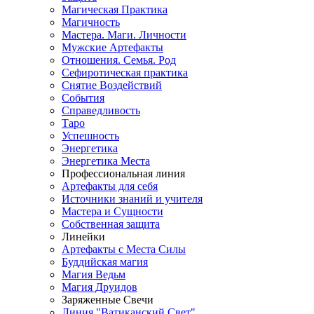
Магическая Практика
Магичность
Мастера. Маги. Личности
Мужские Артефакты
Отношения. Семья. Род
Сефиротическая практика
Снятие Воздействий
События
Справедливость
Таро
Успешность
Энергетика
Энергетика Места
Профессиональная линия
Артефакты для себя
Источники знаний и учителя
Мастера и Сущности
Собственная защита
Линейки
Артефакты с Места Силы
Буддийская магия
Магия Ведьм
Магия Друидов
Заряженные Свечи
Линия "Ватиканский Свет"