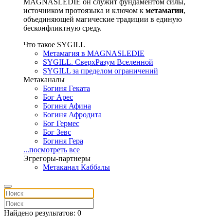
MAGNASLEDIE он служит фундаментом силы,
источником протоязыка и ключом к
метамагии
,
объединяющей магические традиции в единую
бесконфликтную среду.
Что такое SYGILL
Метамагия в MAGNASLEDIE
SYGILL. СверхРазум Вселенной
SYGILL за пределом ограничений
Метаканалы
Богиня Геката
Бог Арес
Богиня Афина
Богиня Афродита
Бог Гермес
Бог Зевс
Богиня Гера
...посмотреть все
Эгрегоры-партнеры
Метаканал Каббалы
Найдено результатов: 0