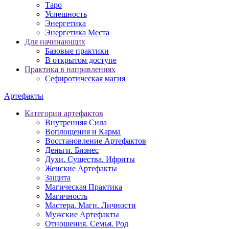
Таро
Успешность
Энергетика
Энергетика Места
Для начинающих
Базовые практики
В открытом доступе
Практика в направлениях
Сефиротическая магия
Артефакты
Категории артефактов
Внутренняя Сила
Воплощения и Карма
Восстановление Артефактов
Деньги. Бизнес
Духи. Существа. Ифриты
Женские Артефакты
Защита
Магическая Практика
Магичность
Мастера. Маги. Личности
Мужские Артефакты
Отношения. Семья. Род