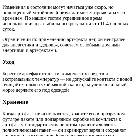
Изменения в состоянии могут начаться уже скоро, но
полноценный устойчивый результат может проявляться со
временем. По нашим тестам усредненное время
использования для стабильного результата это 11-45 полных
суток.
Ограничений по применению артефакта нет, он нейтрален
для энергетики и здоровья, сочетаем с любыми другими
энергиями и артефактами.
Уход
Берегите артефакт от влаги, химических средств и
экстремальных температур — не допускайте контакта с водой,
очищайте только сухой мягкой тканью, на улице в сильный
мороз держите его под одеждой
Хранение
Когда артефакт не используется, храните его в прозрачном
футляре-пакете или подзарядном коробке из комплекта к
артефакту. Стандартным вариантом хранения является
полиэтиленовый пакет
— он
экранирует заряд и сохраняет
энергию от рассеивания. Если в вашем комплекте есть