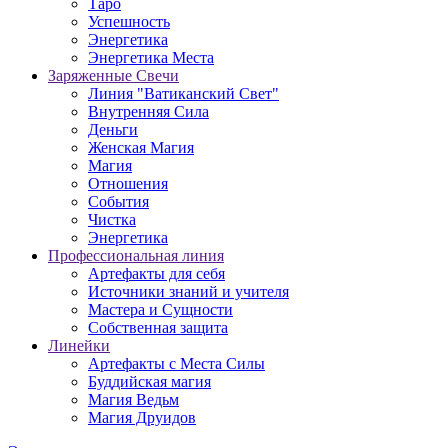
Таро
Успешность
Энергетика
Энергетика Места
Заряженные Свечи
Линия "Ватиканский Свет"
Внутренняя Сила
Деньги
Женская Магия
Магия
Отношения
События
Чистка
Энергетика
Профессиональная линия
Артефакты для себя
Источники знаний и учителя
Мастера и Сущности
Собственная защита
Линейки
Артефакты с Места Силы
Буддийская магия
Магия Ведьм
Магия Друидов