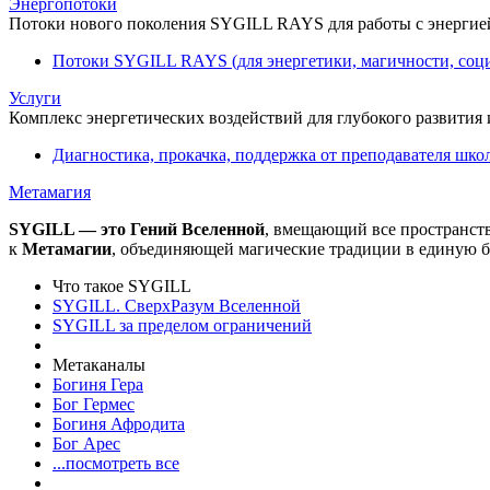
Энергопотоки
Потоки нового поколения SYGILL RAYS для работы с энергией
Потоки SYGILL RAYS (для энергетики, магичности, соци
Услуги
Комплекс энергетических воздействий для глубокого развития
Диагностика, прокачка, поддержка от преподавателя шко
Метамагия
SYGILL — это Гений Вселенной
, вмещающий все пространст
к
Метамагии
, объединяющей магические традиции в единую б
Что такое SYGILL
SYGILL. СверхРазум Вселенной
SYGILL за пределом ограничений
Метаканалы
Богиня Гера
Бог Гермес
Богиня Афродита
Бог Арес
...посмотреть все