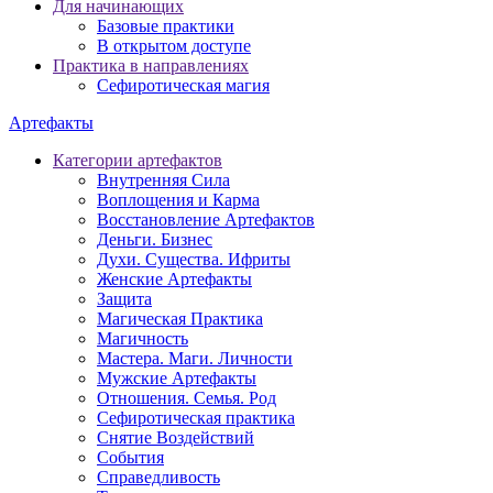
Для начинающих
Базовые практики
В открытом доступе
Практика в направлениях
Сефиротическая магия
Артефакты
Категории артефактов
Внутренняя Сила
Воплощения и Карма
Восстановление Артефактов
Деньги. Бизнес
Духи. Существа. Ифриты
Женские Артефакты
Защита
Магическая Практика
Магичность
Мастера. Маги. Личности
Мужские Артефакты
Отношения. Семья. Род
Сефиротическая практика
Снятие Воздействий
События
Справедливость