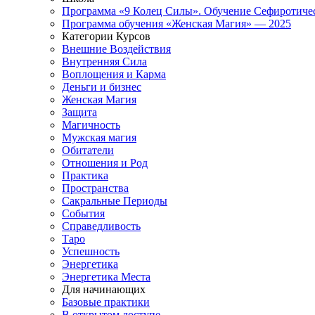
Программа «9 Колец Силы». Обучение Сефиротиче
Программа обучения «Женская Магия» — 2025
Категории Курсов
Внешние Воздействия
Внутренняя Сила
Воплощения и Карма
Деньги и бизнес
Женская Магия
Защита
Магичность
Мужская магия
Обитатели
Отношения и Род
Практика
Пространства
Сакральные Периоды
События
Справедливость
Таро
Успешность
Энергетика
Энергетика Места
Для начинающих
Базовые практики
В открытом доступе