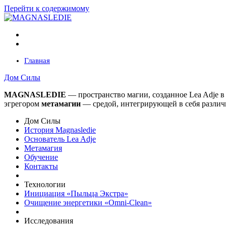
Перейти к содержимому
Главная
Дом Силы
MAGNASLEDIE
— пространство магии, созданное Lea Adje 
эгрегором
метамагии
— средой, интегрирующей в
себя различ
Дом Силы
История Magnasledie
Основатель Lea Adje
Метамагия
Обучение
Контакты
Технологии
Инициация «Пыльца Экстра»
Очищение энергетики «Omni-Clean»
Исследования