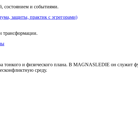
, состоянием и событиями.
ума, защиты, практик с эгрегорами)
 и трансформации.
лы
ва тонкого и физического плана. В MAGNASLEDIE он служит ф
есконфликтную среду.