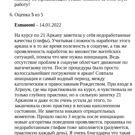
работу!
Оценка
5
из 5
Esmaooni
–
14.01.2022
На курсе по 21 Аркану заметила у себя недоработанные
качества (глифы). Учитывая сложность наработки этого
аркана и в то же время полезность в социуме, а так же
проявленность наработок во множестве житейских
ситуаций, поняла что мне нужна инициация. Ведь
отсутствие проблем в социуме облегчает движение по
магическому пути. После процедуры было просто
колоссальнейшее погружение в аркан! Совпала
инициация и самый водный период, между
католическим и православным Рождеством. При входе в
Атриум, где мы практиковали на курсе, я чувствовала не
только глубину практики, но и сильную запитку 21
Арканом и даже если очень устала до этого, то
заканчивала свою практику в весьма наполненном
состоянии. Не заметила никаких отрицательных
моментов. Прошло около 3 недель после инициации:
новые алгоритмы поведения проявляются, прошивка по
недоработанным глифам тоже заполняется (разумеется,
практикую каждый день). Я очень благодарна что такая