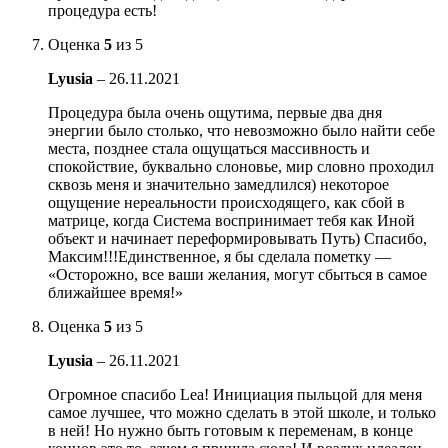
процедура есть!
Оценка
5
из 5
Lyusia
–
26.11.2021
Процедура была очень ощутима, первые два дня
энергии было столько, что невозможно было найти себе
места, позднее стала ощущаться массивность и
спокойствие, буквально слоновье, мир словно проходил
сквозь меня и значительно замедлился) некоторое
ощущение нереальности происходящего, как сбой в
матрице, когда Система воспринимает тебя как Иной
объект и начинает переформировывать Путь) Спасибо,
Максим!!!Единственное, я бы сделала пометку —
«Осторожно, все ваши желания, могут сбыться в самое
ближайшее время!»
Оценка
5
из 5
Lyusia
–
26.11.2021
Огромное спасибо Lea! Инициация пыльцой для меня
самое лучшее, что можно сделать в этой школе, и только
в ней! Но нужно быть готовым к переменам, в конце