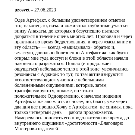
prosvet
–
27.06.2023
Одев Артефакт, с большим удовлетворением отметил,
что, наконец-то, начали «оживать» глубинные участки
внизу Анахаты, до которых я безуспешно пытался
добраться в течение очень многих лет! Пробовал и через
практики во время бодрствования, и через «засыпание в
эту область» — всегда «выкидывало» обратно и,
зачастую, довольно болезненно.Артефакт же как будто
открыл мне туда доступ и блоки в этой области начали
наконец-то разряжаться. Пошло (и продолжает
ощущаться) небольшое тепло в этой зоне, увеличились
резонансы с Аджной: то тут, то там активизируются
«соответствующие» участки с небольшими
болезненными ощущениями, которые, затем,
трансформируются, похоже, во что-то
положительное.Одновременно, с началом ношения
Артефакта начало «лить из носа», но, благо, уже через
два дня все прошло.Хожу с Артефактом, не снимая, пока
только четвертый день — работа продолжается.
Намереваюсь поносить его продолжительное время, до
внутреннего ощущения «достаточности».Благодарю
Мастеров-создателей!