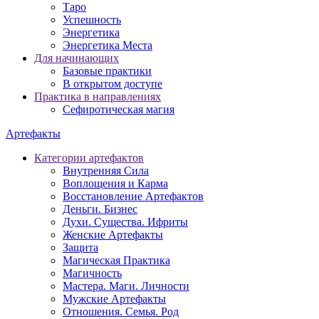
Таро
Успешность
Энергетика
Энергетика Места
Для начинающих
Базовые практики
В открытом доступе
Практика в направлениях
Сефиротическая магия
Артефакты
Категории артефактов
Внутренняя Сила
Воплощения и Карма
Восстановление Артефактов
Деньги. Бизнес
Духи. Существа. Ифриты
Женские Артефакты
Защита
Магическая Практика
Магичность
Мастера. Маги. Личности
Мужские Артефакты
Отношения. Семья. Род