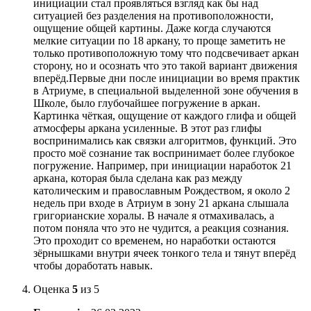
инициации стал проявляться взгляд как бы над
ситуацией без разделения на противоположности,
ощущение общей картины. Даже когда случаются
мелкие ситуации по 18 аркану, то проще заметить не
только противоположную тому что подсвечивает аркан
сторону, но и осознать что это такой вариант движения
вперёд.Первые дни после инициации во время практик
в Атриуме, в специальной выделенной зоне обучения в
Школе, было глубочайшее погружение в аркан.
Картинка чёткая, ощущение от каждого глифа и общей
атмосферы аркана усиленные. В этот раз глифы
воспринимались как связки алгоритмов, функций. Это
просто моё сознание так воспринимает более глубокое
погружение. Например, при инициации наработок 21
аркана, которая была сделана как раз между
католическим и православным Рождеством, я около 2
недель при входе в Атриум в зону 21 аркана слышала
григорианские хоралы. В начале я отмахивалась, а
потом поняла что это не чудится, а реакция сознания.
Это проходит со временем, но наработки остаются
зёрнышками внутри ячеек тонкого тела и тянут вперёд
чтобы доработать навык.
Оценка
5
из 5