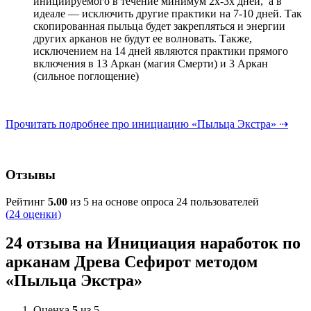
инициируемого в течение минимум 2х-3х дней, а в
идеале — исключить другие практики на 7-10 дней. Так
скопированная пыльца будет закрепляться и энергии
других арканов не будут ее волновать. Также,
исключением на 14 дней являются практики прямого
включения в 13 Аркан (магия Смерти) и 3 Аркан
(сильное поглощение)
Прочитать подробнее про инициацию «Пыльца Экстра» ⇢
Отзывы
Рейтинг
5.00
из 5 на основе опроса
24
пользователей
(
24
оценки)
24 отзыва на
Инициация наработок по
арканам Древа Сефирот методом
«Пыльца Экстра»
Оценка
5
из 5