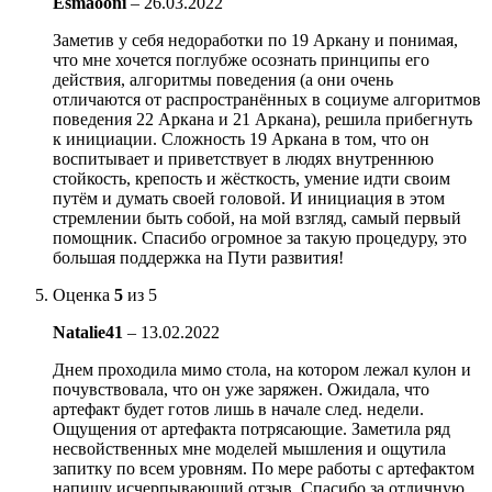
Esmaooni
–
26.03.2022
Заметив у себя недоработки по 19 Аркану и понимая,
что мне хочется поглубже осознать принципы его
действия, алгоритмы поведения (а они очень
отличаются от распространённых в социуме алгоритмов
поведения 22 Аркана и 21 Аркана), решила прибегнуть
к инициации. Сложность 19 Аркана в том, что он
воспитывает и приветствует в людях внутреннюю
стойкость, крепость и жёсткость, умение идти своим
путём и думать своей головой. И инициация в этом
стремлении быть собой, на мой взгляд, самый первый
помощник. Спасибо огромное за такую процедуру, это
большая поддержка на Пути развития!
Оценка
5
из 5
Natalie41
–
13.02.2022
Днем проходила мимо стола, на котором лежал кулон и
почувствовала, что он уже заряжен. Ожидала, что
артефакт будет готов лишь в начале след. недели.
Ощущения от артефакта потрясающие. Заметила ряд
несвойственных мне моделей мышления и ощутила
запитку по всем уровням. По мере работы с артефактом
напишу исчерпывающий отзыв. Спасибо за отличную