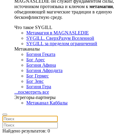
MAGNASLEDIE он служит фундаментом силы,
источником протоязыка и ключом к
метамагии
,
объединяющей магические традиции в единую
бесконфликтную среду.
Что такое SYGILL
Метамагия в MAGNASLEDIE
SYGILL. СверхРазум Вселенной
SYGILL за пределом ограничений
Метаканалы
Богиня Геката
Бог Арес
Богиня Афина
Богиня Афродита
Бог Гермес
Бог Зевс
Богиня Гера
...посмотреть все
Эгрегоры-партнеры
Метаканал Каббалы
Найдено результатов: 0