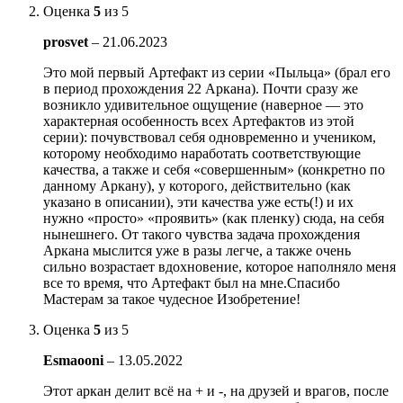
Оценка
5
из 5
prosvet
–
21.06.2023
Это мой первый Артефакт из серии «Пыльца» (брал его
в период прохождения 22 Аркана). Почти сразу же
возникло удивительное ощущение (наверное — это
характерная особенность всех Артефактов из этой
серии): почувствовал себя одновременно и учеником,
которому необходимо наработать соответствующие
качества, а также и себя «совершенным» (конкретно по
данному Аркану), у которого, действительно (как
указано в описании), эти качества уже есть(!) и их
нужно «просто» «проявить» (как пленку) сюда, на себя
нынешнего. От такого чувства задача прохождения
Аркана мыслится уже в разы легче, а также очень
сильно возрастает вдохновение, которое наполняло меня
все то время, что Артефакт был на мне.Спасибо
Мастерам за такое чудесное Изобретение!
Оценка
5
из 5
Esmaooni
–
13.05.2022
Этот аркан делит всё на + и -, на друзей и врагов, после