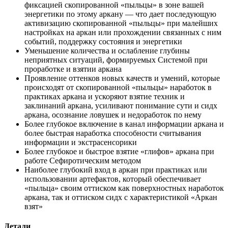
фиксацией скопированной «пыльцы» в зоне вашей
энергетики по этому аркану — что дает последующую
активизацию скопированной «пыльцы» при малейших
настройках на аркан или прохождении связанных с ним
событий, поддержку состояния и энергетики
Уменьшение количества и ослабление глубины
неприятных ситуаций, формируемых Системой при
проработке и взятии аркана
Проявление оттенков новых качеств и умений, которые
происходят от скопированной «пыльцы» наработок в
практиках аркана и ускоряют взятие техник и
заклинаний аркана, усиливают понимание сути и сидх
аркана, осознание ловушек и недоработок по нему
Более глубокое включение в канал информации аркана и
более быстрая наработка способности считывания
информации и экстрасенсорики
Более глубокое и быстрое взятие «глифов» аркана при
работе Сефиротическим методом
Наиболее глубокий вход в аркан при практиках или
использовании артефактов, который обеспечивает
«пыльца» своим оттиском как поверхностных наработок
аркана, так и оттиском сидх с характеристикой «Аркан
взят»
Детали