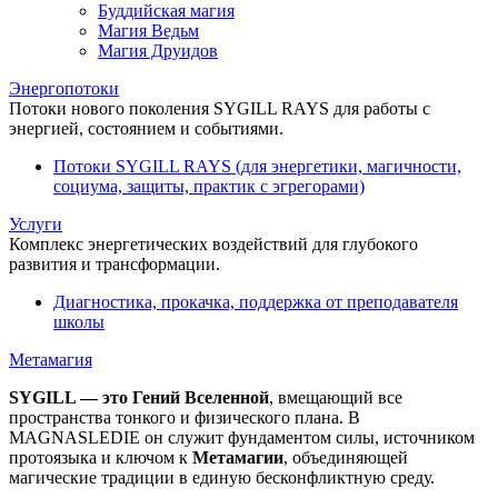
Буддийская магия
Магия Ведьм
Магия Друидов
Энергопотоки
Потоки нового поколения SYGILL RAYS для работы с
энергией, состоянием и событиями.
Потоки SYGILL RAYS (для энергетики, магичности,
социума, защиты, практик с эгрегорами)
Услуги
Комплекс энергетических воздействий для глубокого
развития и трансформации.
Диагностика, прокачка, поддержка от преподавателя
школы
Метамагия
SYGILL — это Гений Вселенной
, вмещающий все
пространства тонкого и физического плана. В
MAGNASLEDIE он служит фундаментом силы, источником
протоязыка и ключом к
Метамагии
, объединяющей
магические традиции в единую бесконфликтную среду.