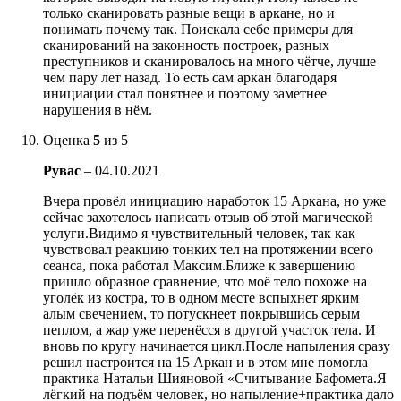
только сканировать разные вещи в аркане, но и
понимать почему так. Поискала себе примеры для
сканирований на законность построек, разных
преступников и сканировалось на много чётче, лучше
чем пару лет назад. То есть сам аркан благодаря
инициации стал понятнее и поэтому заметнее
нарушения в нём.
Оценка
5
из 5
Рувас
–
04.10.2021
Вчера провёл инициацию наработок 15 Аркана, но уже
сейчас захотелось написать отзыв об этой магической
услуги.Видимо я чувствительный человек, так как
чувствовал реакцию тонких тел на протяжении всего
сеанса, пока работал Максим.Ближе к завершению
пришло образное сравнение, что моё тело похоже на
уголёк из костра, то в одном месте вспыхнет ярким
алым свечением, то потускнеет покрывшись серым
пеплом, а жар уже перенёсся в другой участок тела. И
вновь по кругу начинается цикл.После напыления сразу
решил настроится на 15 Аркан и в этом мне помогла
практика Натальи Шияновой «Считывание Бафомета.Я
лёгкий на подъём человек, но напыление+практика дало