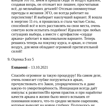
концов это то, зачем я пришла сюда! И воздух идеален,
создавая вихрь, он отсекает все лишнее, просчитывая
всё, до мельчайших деталей! Отсекая сиюминутные
причуды и желания ЭГО, он всегда работает на
перспективу! И выбирает наилучший вариант. Я вошла
в энергию 11-го, я прошилась и стала частью Силы,
способной всё и всех расставлять на свои места, очень
советую всем испытать подобное! Идеален при любых
ситуациях выбора, а вместе с артефактом «сердце
аркана» работает в максимальном варианте. Теперь
решаюсь теперь на покупку курса, и аркан, и стихия
воздух, для меня обладают огромной притягательной
силой!
Оценка
5
из 5
Esmaooni
–
13.10.2021
Спасибо огромное за такую процедуру! На самом деле,
очень помогает глубже погрузиться в аркан,
прочувствовать его Закон, упорядоченность и даже
какую-то умиротворённость. Инициация всегда даёт
импульс к развитию!Во время практик и при наработке
качеств аркана в жизни было много вспышек от
понимания нового, что-то сродни мелким озарениям,
которые выводят на новую глубину. Получалось не