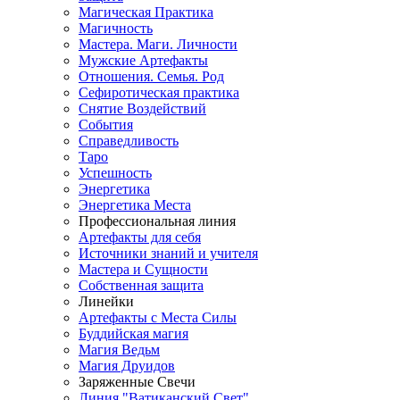
Магическая Практика
Магичность
Мастера. Маги. Личности
Мужские Артефакты
Отношения. Семья. Род
Сефиротическая практика
Снятие Воздействий
События
Справедливость
Таро
Успешность
Энергетика
Энергетика Места
Профессиональная линия
Артефакты для себя
Источники знаний и учителя
Мастера и Сущности
Собственная защита
Линейки
Артефакты с Места Силы
Буддийская магия
Магия Ведьм
Магия Друидов
Заряженные Свечи
Линия "Ватиканский Свет"