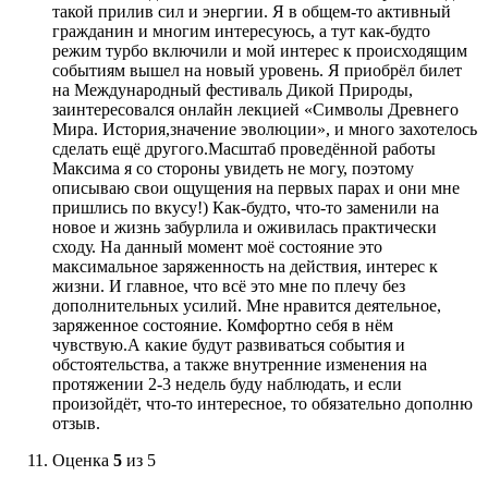
такой прилив сил и энергии. Я в общем-то активный
гражданин и многим интересуюсь, а тут как-будто
режим турбо включили и мой интерес к происходящим
событиям вышел на новый уровень. Я приобрёл билет
на Международный фестиваль Дикой Природы,
заинтересовался онлайн лекцией «Символы Древнего
Мира. История,значение эволюции», и много захотелось
сделать ещё другого.Масштаб проведённой работы
Максима я со стороны увидеть не могу, поэтому
описываю свои ощущения на первых парах и они мне
пришлись по вкусу!) Как-будто, что-то заменили на
новое и жизнь забурлила и оживилась практически
сходу. На данный момент моё состояние это
максимальное заряженность на действия, интерес к
жизни. И главное, что всё это мне по плечу без
дополнительных усилий. Мне нравится деятельное,
заряженное состояние. Комфортно себя в нём
чувствую.А какие будут развиваться события и
обстоятельства, а также внутренние изменения на
протяжении 2-3 недель буду наблюдать, и если
произойдёт, что-то интересное, то обязательно дополню
отзыв.
Оценка
5
из 5