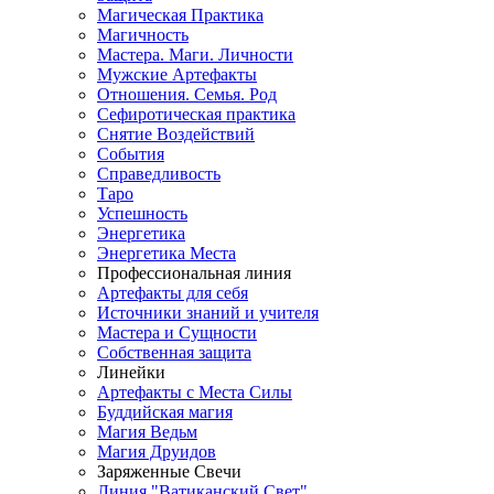
Магическая Практика
Магичность
Мастера. Маги. Личности
Мужские Артефакты
Отношения. Семья. Род
Сефиротическая практика
Снятие Воздействий
События
Справедливость
Таро
Успешность
Энергетика
Энергетика Места
Профессиональная линия
Артефакты для себя
Источники знаний и учителя
Мастера и Сущности
Собственная защита
Линейки
Артефакты с Места Силы
Буддийская магия
Магия Ведьм
Магия Друидов
Заряженные Свечи
Линия "Ватиканский Свет"