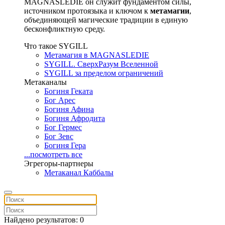
MAGNASLEDIE он служит фундаментом силы,
источником протоязыка и ключом к
метамагии
,
объединяющей магические традиции в единую
бесконфликтную среду.
Что такое SYGILL
Метамагия в MAGNASLEDIE
SYGILL. СверхРазум Вселенной
SYGILL за пределом ограничений
Метаканалы
Богиня Геката
Бог Арес
Богиня Афина
Богиня Афродита
Бог Гермес
Бог Зевс
Богиня Гера
...посмотреть все
Эгрегоры-партнеры
Метаканал Каббалы
Найдено результатов: 0