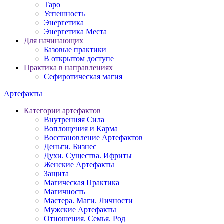
Таро
Успешность
Энергетика
Энергетика Места
Для начинающих
Базовые практики
В открытом доступе
Практика в направлениях
Сефиротическая магия
Артефакты
Категории артефактов
Внутренняя Сила
Воплощения и Карма
Восстановление Артефактов
Деньги. Бизнес
Духи. Существа. Ифриты
Женские Артефакты
Защита
Магическая Практика
Магичность
Мастера. Маги. Личности
Мужские Артефакты
Отношения. Семья. Род