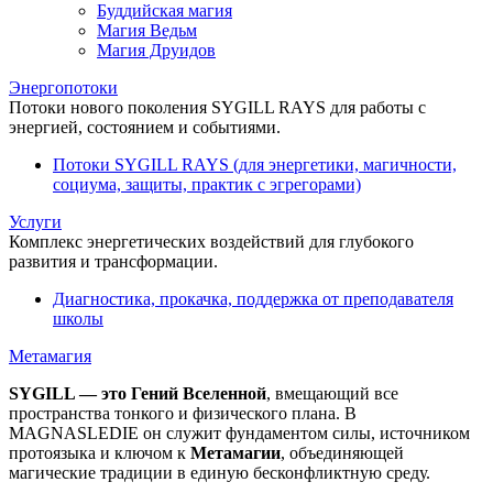
Буддийская магия
Магия Ведьм
Магия Друидов
Энергопотоки
Потоки нового поколения SYGILL RAYS для работы с
энергией, состоянием и событиями.
Потоки SYGILL RAYS (для энергетики, магичности,
социума, защиты, практик с эгрегорами)
Услуги
Комплекс энергетических воздействий для глубокого
развития и трансформации.
Диагностика, прокачка, поддержка от преподавателя
школы
Метамагия
SYGILL — это Гений Вселенной
, вмещающий все
пространства тонкого и физического плана. В
MAGNASLEDIE он служит фундаментом силы, источником
протоязыка и ключом к
Метамагии
, объединяющей
магические традиции в единую бесконфликтную среду.