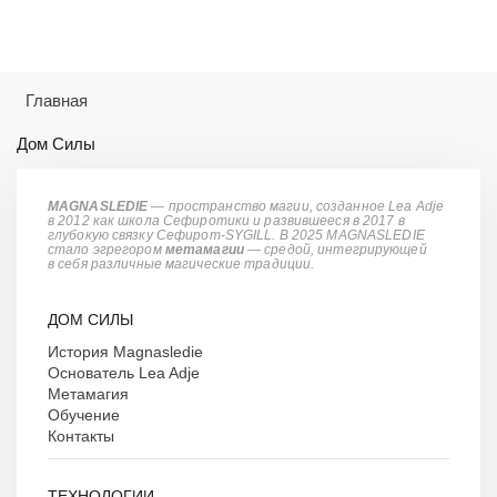
Главная
Дом Силы
MAGNASLEDIE
— пространство магии, созданное Lea Adje
в 2012 как школа Сефиротики и развившееся в 2017 в
глубокую связку Сефирот-SYGILL. В 2025 MAGNASLEDIE
стало эгрегором
метамагии
— средой, интегрирующей
в
себя различные магические традиции.
ДОМ СИЛЫ
История Magnasledie
Основатель Lea Adje
Метамагия
Обучение
Контакты
ТЕХНОЛОГИИ