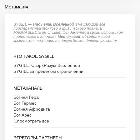
Метамагия
SYGILL — это Гений Вселенной
, вмещающий все
пространства тонкого и физического плана. В
MAGNASLEDIE он служит фундаментом силы, источником
протоязыка и ключом к
Метамагии
, объединяющей
магические традиции в единую бесконфликтную среду.
ЧТО ТАКОЕ SYGILL
SYGILL. СверхРазум Вселенной
SYGILL за пределом ограничений
МЕТАКАНАЛЫ
Богиня Гера
Бог Гермес
Богиня Афродита
Бог Арес
...посмотреть все
ЭГРЕГОРЫ-ПАРТНЕРЫ