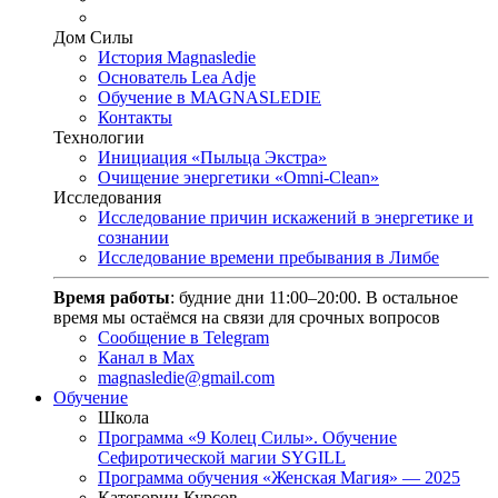
Дом Силы
История Magnasledie
Основатель Lea Adje
Обучение в MAGNASLEDIE
Контакты
Технологии
Инициация «Пыльца Экстра»
Очищение энергетики «Omni-Clean»
Исследования
Исследование причин искажений в энергетике и
сознании
Исследование времени пребывания в Лимбе
Время работы
: будние дни 11:00–20:00. В остальное
время мы остаёмся на связи для срочных вопросов
Сообщение в Telegram
Канал в Max
magnasledie@gmail.com
Обучение
Школа
Программа «9 Колец Силы». Обучение
Сефиротической магии SYGILL
Программа обучения «Женская Магия» — 2025
Категории Курсов