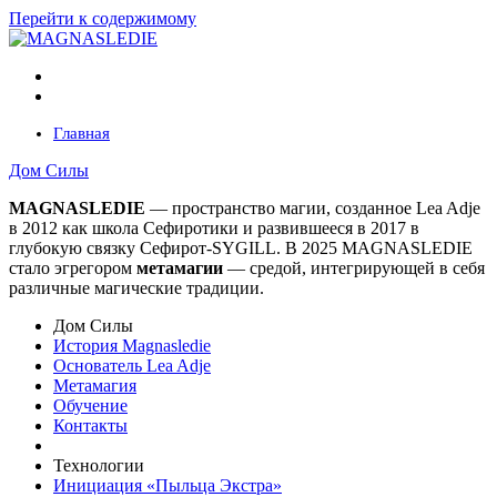
Перейти к содержимому
Главная
Дом Силы
MAGNASLEDIE
— пространство магии, созданное Lea Adje
в 2012 как школа Сефиротики и развившееся в 2017 в
глубокую связку Сефирот-SYGILL. В 2025 MAGNASLEDIE
стало эгрегором
метамагии
— средой, интегрирующей в
себя
различные магические традиции.
Дом Силы
История Magnasledie
Основатель Lea Adje
Метамагия
Обучение
Контакты
Технологии
Инициация «Пыльца Экстра»