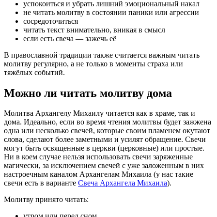
успокоиться и убрать лишний эмоциональный накал
не читать молитву в состоянии паники или агрессии
сосредоточиться
читать текст внимательно, вникая в смысл
если есть свеча — зажечь её
В православной традиции также считается важным читать
молитву регулярно, а не только в моменты страха или
тяжёлых событий.
Можно ли читать молитву дома
Молитва Архангелу Михаилу читается как в храме, так и
дома. Идеально, если во время чтения молитвы будет зажжена
одна или несколько свечей, которые своим пламенем окутают
слова, сделают более заметными и усилят обращение. Свечи
могут быть освященные в церкви (церковные) или простые.
Ни в коем случае нельзя использовать свечи заряженные
магически, за исключением свечей с уже заложенным в них
настроечным каналом Архангелам Михаила (у нас такие
свечи есть в варианте
Свеча Архангела Михаила
).
Молитву принято читать:
утром или перед сном