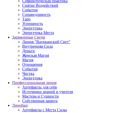
Сефиротическая практика
Снятие Воздействий
События
Справедливость
Таро
Успешность
Энергетика
Энергетика Места
Заряженные Свечи
Линия "Ватиканский Свет"
Внутренняя Сила
Деньги
Женская Магия
Магия
Отношения
События
Чистка
Энергетика
Профессиональная линия
Артефакты для себя
Источники знаний и учителя
Мастера и Сущности
Собственная защита
Линейки
Артефакты с Места Силы