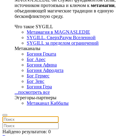
источником протоязыка и ключом к
метамагии
,
объединяющей магические традиции в единую
бесконфликтную среду.
Что такое SYGILL
Метамагия в MAGNASLEDIE
SYGILL. СверхРазум Вселенной
SYGILL за пределом ограничений
Метаканалы
Богиня Геката
Бог Арес
Богиня Афина
Богиня Афродита
Бог Гермес
Бог Зевс
Богиня Гера
...посмотреть все
Эгрегоры-партнеры
Метаканал Каббалы
Найдено результатов: 0