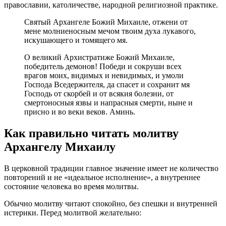
православии, католичестве, народной религиозной практике.
Святый Архангеле Божий Михаиле, отжени от
мене молниеносным мечом твоим духа лукавого,
искушающего и томящего мя.
О великий Архистратиже Божий Михаиле,
победитель демонов! Победи и сокруши всех
врагов моих, видимых и невидимых, и умоли
Господа Вседержителя, да спасет и сохранит мя
Господь от скорбей и от всякия болезни, от
смертоносныя язвы и напрасныя смерти, ныне и
присно и во веки веков. Аминь.
Как правильно читать молитву
Архангелу Михаилу
В церковной традиции главное значение имеет не количество
повторений и не «идеальное исполнение», а внутреннее
состояние человека во время молитвы.
Обычно молитву читают спокойно, без спешки и внутренней
истерики. Перед молитвой желательно: