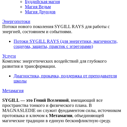
Буддийская магия
Магия Ведьм
Магия Друидов
Энергопотоки
Потоки нового поколения SYGILL RAYS для работы с
энергией, состоянием и событиями.
Потоки SYGILL RAYS (для энергетики, магичности,
социума, защиты, практик с эгрегорами)
Услуги
Комплекс энергетических воздействий для глубокого
развития и трансформации.
Диагностика, прокачка, поддержка от преподавателя
школы
Метамагия
SYGILL — это Гений Вселенной
, вмещающий все
пространства тонкого и физического плана. В
MAGNASLEDIE он служит фундаментом силы, источником
протоязыка и ключом к
Метамагии
, объединяющей
магические традиции в единую бесконфликтную среду.