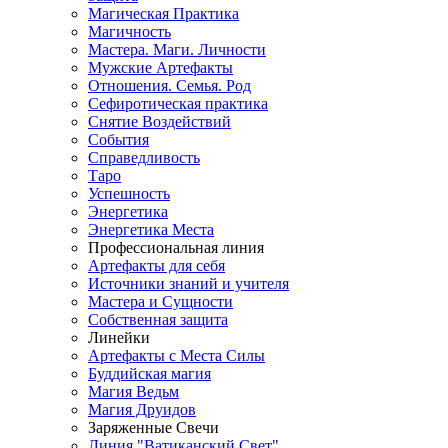
Магическая Практика
Магичность
Мастера. Маги. Личности
Мужские Артефакты
Отношения. Семья. Род
Сефиротическая практика
Снятие Воздействий
События
Справедливость
Таро
Успешность
Энергетика
Энергетика Места
Профессиональная линия
Артефакты для себя
Источники знаний и учителя
Мастера и Сущности
Собственная защита
Линейки
Артефакты с Места Силы
Буддийская магия
Магия Ведьм
Магия Друидов
Заряженные Свечи
Линия "Ватиканский Свет"