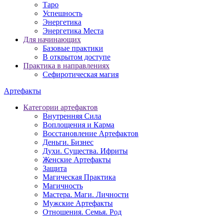
Таро
Успешность
Энергетика
Энергетика Места
Для начинающих
Базовые практики
В открытом доступе
Практика в направлениях
Сефиротическая магия
Артефакты
Категории артефактов
Внутренняя Сила
Воплощения и Карма
Восстановление Артефактов
Деньги. Бизнес
Духи. Существа. Ифриты
Женские Артефакты
Защита
Магическая Практика
Магичность
Мастера. Маги. Личности
Мужские Артефакты
Отношения. Семья. Род