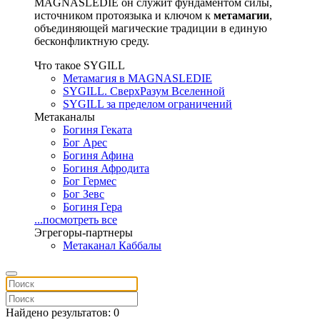
MAGNASLEDIE он служит фундаментом силы,
источником протоязыка и ключом к
метамагии
,
объединяющей магические традиции в единую
бесконфликтную среду.
Что такое SYGILL
Метамагия в MAGNASLEDIE
SYGILL. СверхРазум Вселенной
SYGILL за пределом ограничений
Метаканалы
Богиня Геката
Бог Арес
Богиня Афина
Богиня Афродита
Бог Гермес
Бог Зевс
Богиня Гера
...посмотреть все
Эгрегоры-партнеры
Метаканал Каббалы
Найдено результатов: 0