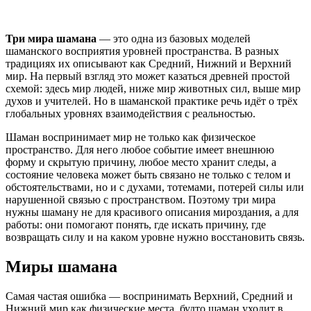
Три мира шамана
— это одна из базовых моделей
шаманского восприятия уровней пространства. В разных
традициях их описывают как Средний, Нижний и Верхний
мир. На первый взгляд это может казаться древней простой
схемой: здесь мир людей, ниже мир животных сил, выше мир
духов и учителей. Но в шаманской практике речь идёт о трёх
глобальных уровнях взаимодействия с реальностью.
Шаман воспринимает мир не только как физическое
пространство. Для него любое событие имеет внешнюю
форму и скрытую причину, любое место хранит следы, а
состояние человека может быть связано не только с телом и
обстоятельствами, но и с духами, тотемами, потерей силы или
нарушенной связью с пространством. Поэтому три мира
нужны шаману не для красивого описания мироздания, а для
работы: они помогают понять, где искать причину, где
возвращать силу и на каком уровне нужно восстановить связь.
Миры шамана
Самая частая ошибка — воспринимать Верхний, Средний и
Нижний мир как физические места, будто шаман уходит в