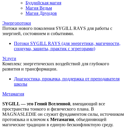
Буддийская магия
Магия Ведьм
Магия Друидов
Энергопотоки
Потоки нового поколения SYGILL RAYS для работы с
энергией, состоянием и событиями.
Потоки SYGILL RAYS (для энергетики, магичности,
социума, защиты, практик с эгрегорами)
Услуги
Комплекс энергетических воздействий для глубокого
развития и трансформации.
Диагностика, прокачка, поддержка от преподавателя
школы
Метамагия
SYGILL — это Гений Вселенной
, вмещающий все
пространства тонкого и физического плана. В
MAGNASLEDIE он служит фундаментом силы, источником
протоязыка и ключом к
Метамагии
, объединяющей
магические традиции в единую бесконфликтную среду.