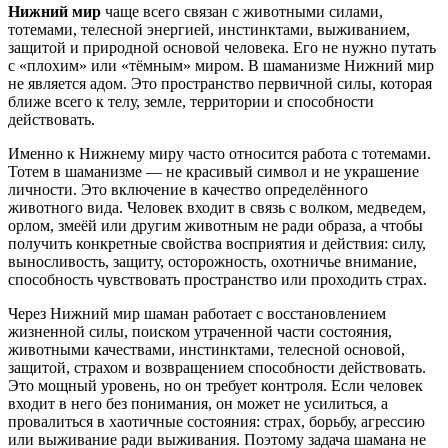
Нижний мир
чаще всего связан с животными силами,
тотемами, телесной энергией, инстинктами, выживанием,
защитой и природной основой человека. Его не нужно путать
с «плохим» или «тёмным» миром. В шаманизме Нижний мир
не является адом. Это пространство первичной силы, которая
ближе всего к телу, земле, территории и способности
действовать.
Именно к Нижнему миру часто относится работа с тотемами.
Тотем в шаманизме — не красивый символ и не украшение
личности. Это включение в качество определённого
животного вида. Человек входит в связь с волком, медведем,
орлом, змеёй или другим животным не ради образа, а чтобы
получить конкретные свойства восприятия и действия: силу,
выносливость, защиту, осторожность, охотничье внимание,
способность чувствовать пространство или проходить страх.
Через Нижний мир шаман работает с восстановлением
жизненной силы, поиском утраченной части состояния,
животными качествами, инстинктами, телесной основой,
защитой, страхом и возвращением способности действовать.
Это мощный уровень, но он требует контроля. Если человек
входит в него без понимания, он может не усилиться, а
провалиться в хаотичные состояния: страх, борьбу, агрессию
или выживание ради выживания. Поэтому задача шамана не