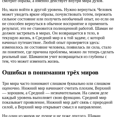
смотрит образы, а именно действует внутри мира духов.
Но, мало войти в другой уровень. Нужно вернуться. Человек
может увидеть яркие образы, почувствовать тотем, пережить
сильное состояние или получить необычный опыт, но если он
не способен вернуться в обычное восприятие и применить
результат, это не становится полноценной работой. Шаман не
должен застревать в мирах. Он возвращается в тело, в
текущую жизнь, в Средний мир и к той задаче, с которой
начинал путешествие. Любой опыт проверяется здесь:
изменилось ли состояние человека, появилась ли сила, стало
ли понятнее, где причина проблемы, можно ли теперь сделать
реальный шаг. Шаманизм учит возвращаться из глубины с
тем, что может изменить жизнь.
Ошибки в понимании трёх миров
Три мира часто понимают слишком буквально или слишком
оценочно. Нижний мир начинают считать плохим, Верхний
— хорошим, а Средний — незначительным. На самом деле
каждый уровень выполняет свою функцию. Средний мир
показывает проявление, Нижний мир даёт связь с природной
силой, а Верхний мир открывает смысл и направление.
Ни один из миров не лучше и не хуже другого. Шаман