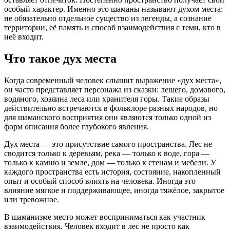
особый характер. Именно это шаманы называют духом места:
не обязательно отдельное существо из легенды, а сознание
территории, её память и способ взаимодействия с теми, кто в
неё входит.
Что такое дух места
Когда современный человек слышит выражение «дух места»,
он часто представляет персонажа из сказки: лешего, домового,
водяного, хозяина леса или хранителя горы. Такие образы
действительно встречаются в фольклоре разных народов, но
для шаманского восприятия они являются только одной из
форм описания более глубокого явления.
Дух места — это присутствие самого пространства. Лес не
сводится только к деревьям, река — только к воде, гора —
только к камню и земле, дом — только к стенам и мебели. У
каждого пространства есть история, состояние, накопленный
опыт и особый способ влиять на человека. Иногда это
влияние мягкое и поддерживающее, иногда тяжёлое, закрытое
или тревожное.
В шаманизме место может восприниматься как участник
взаимодействия. Человек входит в лес не просто как