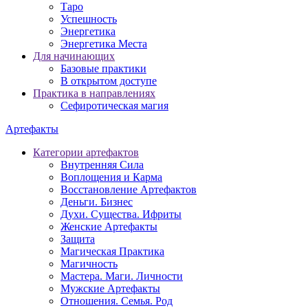
Таро
Успешность
Энергетика
Энергетика Места
Для начинающих
Базовые практики
В открытом доступе
Практика в направлениях
Сефиротическая магия
Артефакты
Категории артефактов
Внутренняя Сила
Воплощения и Карма
Восстановление Артефактов
Деньги. Бизнес
Духи. Существа. Ифриты
Женские Артефакты
Защита
Магическая Практика
Магичность
Мастера. Маги. Личности
Мужские Артефакты
Отношения. Семья. Род