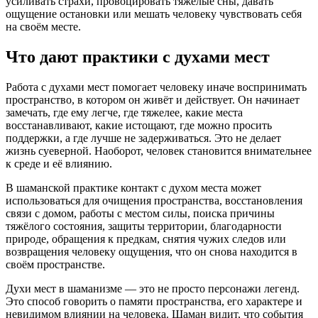
усиливать страхи, провоцировать тяжёлые сны, давать
ощущение остановки или мешать человеку чувствовать себя
на своём месте.
Что дают практики с духами мест
Работа с духами мест помогает человеку иначе воспринимать
пространство, в котором он живёт и действует. Он начинает
замечать, где ему легче, где тяжелее, какие места
восстанавливают, какие истощают, где можно просить
поддержки, а где лучше не задерживаться. Это не делает
жизнь суеверной. Наоборот, человек становится внимательнее
к среде и её влиянию.
В шаманской практике контакт с духом места может
использоваться для очищения пространства, восстановления
связи с домом, работы с местом силы, поиска причины
тяжёлого состояния, защиты территории, благодарности
природе, обращения к предкам, снятия чужих следов или
возвращения человеку ощущения, что он снова находится в
своём пространстве.
Духи мест в шаманизме — это не просто персонажи легенд.
Это способ говорить о памяти пространства, его характере и
невидимом влиянии на человека. Шаман видит, что события