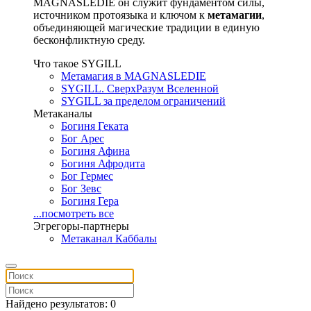
MAGNASLEDIE он служит фундаментом силы,
источником протоязыка и ключом к
метамагии
,
объединяющей магические традиции в единую
бесконфликтную среду.
Что такое SYGILL
Метамагия в MAGNASLEDIE
SYGILL. СверхРазум Вселенной
SYGILL за пределом ограничений
Метаканалы
Богиня Геката
Бог Арес
Богиня Афина
Богиня Афродита
Бог Гермес
Бог Зевс
Богиня Гера
...посмотреть все
Эгрегоры-партнеры
Метаканал Каббалы
Найдено результатов: 0