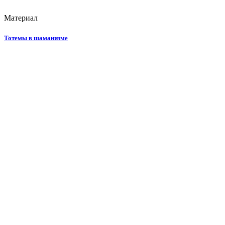
Материал
Тотемы в шаманизме