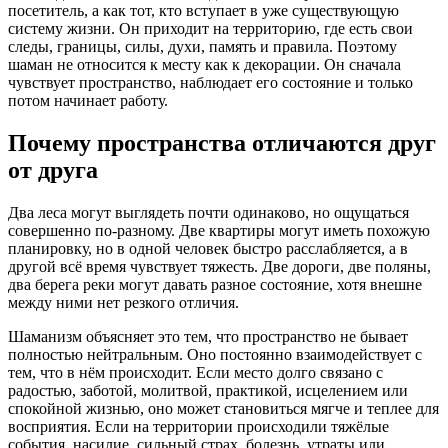
посетитель, а как тот, кто вступает в уже существующую
систему жизни. Он приходит на территорию, где есть свои
следы, границы, силы, духи, память и правила. Поэтому
шаман не относится к месту как к декорации. Он сначала
чувствует пространство, наблюдает его состояние и только
потом начинает работу.
Почему пространства отличаются друг
от друга
Два леса могут выглядеть почти одинаково, но ощущаться
совершенно по-разному. Две квартиры могут иметь похожую
планировку, но в одной человек быстро расслабляется, а в
другой всё время чувствует тяжесть. Две дороги, две поляны,
два берега реки могут давать разное состояние, хотя внешне
между ними нет резкого отличия.
Шаманизм объясняет это тем, что пространство не бывает
полностью нейтральным. Оно постоянно взаимодействует с
тем, что в нём происходит. Если место долго связано с
радостью, заботой, молитвой, практикой, исцелением или
спокойной жизнью, оно может становиться мягче и теплее для
восприятия. Если на территории происходили тяжёлые
события, насилие, сильный страх, болезнь, утраты или