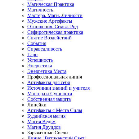
Магическая Практика
Магичность
Мастера. Маги. Личности
Мужские Артефакты
Отношения. Семья. Род
Сефиротическая практика
Снятие Воздействий
События
Справедливость
Таро
Успешность
Энергетика
Энергетика Места
Профессиональная линия
Артефакты для себя
Источники знаний и учителя
Мастера и Сущности
Собственная защита
Линейки
Артефакты с Места Силы
Буддийская магия
Магия Ведьм
Магия Друидов
Заряженные Свечи
Линия "Ватиканский Свет"