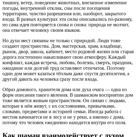
тишину, ветер, поведение животных, внезапное изменение
погоды, внутренний отклик, сны после посещения
территории, чувство разрешения или, наоборот, закрытого
входа. В разных культурах эти силы описывались по-разному,
но сама идея повторяется снова и снова: природа не молчит,
она отвечает человеку своим языком.
Но духи мест связаны не только с природой. Люди тоже
создают пространства. Дом, мастерская, храм, кладбище,
рынок, двор, школа, кабинет, место родовой жизни или старая
дорога постепенно накапливают свою атмосферу. Каждый
конфликт, каждая встреча, любовь, болезнь, смерть, праздник,
ожидание или долгий труд оставляют отпечаток. Поэтому
один дом может казаться тёплым даже спустя десятилетия, а
другой давить на человека сразу после входа.
Образ домового, хранителя дома или духа очага — одна из
форм описания такого явления. В шаманском восприятии дом
тоже является живым пространством. Он связан с людьми,
которые в нём живут, с их состояниями, привычками,
словами, предметами и историей семьи. Иногда работа с
местом начинается не в лесу и не у реки, а именно с дома,
потому что человек ежедневно находится внутри его поля.
Как шаман взаимодействует с духом