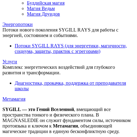
Буддийская магия
Магия Ведьм
Магия Друидов
Энергопотоки
Потоки нового поколения SYGILL RAYS для работы с
энергией, состоянием и событиями.
Потоки SYGILL RAYS (для энергетики, магичности,
социума, защиты, практик с эгрегорами)
Услуги
Комплекс энергетических воздействий для глубокого
развития и трансформации.
Диагностика, прокачка, поддержка от преподавателя
школы
Метамагия
SYGILL — это Гений Вселенной
, вмещающий все
пространства тонкого и физического плана. В
MAGNASLEDIE он служит фундаментом силы, источником
протоязыка и ключом к
Метамагии
, объединяющей
магические традиции в единую бесконфликтную среду.