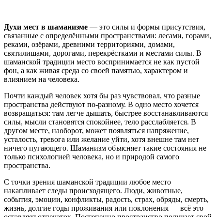
Духи мест в шаманизме
— это силы и формы присутствия,
связанные с определёнными пространствами: лесами, горами,
реками, озёрами, древними территориями, домами,
святилищами, дорогами, перекрёстками и местами силы. В
шаманской традиции место воспринимается не как пустой
фон, а как живая среда со своей памятью, характером и
влиянием на человека.
Почти каждый человек хотя бы раз чувствовал, что разные
пространства действуют по-разному. В одно место хочется
возвращаться: там легче дышать, быстрее восстанавливаются
силы, мысли становятся спокойнее, тело расслабляется. В
другом месте, наоборот, может появляться напряжение,
усталость, тревога или желание уйти, хотя внешне там нет
ничего пугающего. Шаманизм объясняет такие состояния не
только психологией человека, но и природой самого
пространства.
С точки зрения шаманской традиции любое место
накапливает следы происходящего. Люди, животные,
события, эмоции, конфликты, радость, страх, обряды, смерть,
жизнь, долгие годы проживания или поклонения — всё это
оставляет отпечаток. Постепенно пространство получает свой