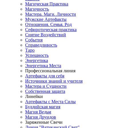
Магическая Практика
Магичность
Мастера. Маги. Личности
Мужские Артефакты
Отношения. Семья. Род
Сефиротическая практика
Снятие Воздействий
События
Справедливость
Таро
Успешность
Энергетика
Энергетика Места
Профессиональная линия
Артефакты для себя
Источники знаний и учителя
Мастера и Сущности
Собственная защита
Линейки
Артефакты с Места Силы
Буддийская магия
Магия Ведьм
Магия Друидов
Заряженные Свечи
Линия "Ватиканский Свет"