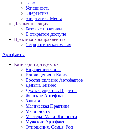
Таро
Успешность
Энергетика
Энергетика Места
Для начинающих
Базовые практики
В открытом доступе
Практика в направлениях
Сефиротическая магия
Артефакты
Категории артефактов
Внутренняя Сила
Воплощения и Карма
Восстановление Артефактов
Деньги. Бизнес
Духи. Существа. Ифриты
Женские Артефакты
Защита
Магическая Практика
Магичность
Мастера. Маги. Личности
Мужские Артефакты
Отношения. Семья. Род