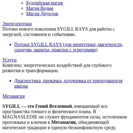
Буддийская магия
Магия Ведьм
Магия Друидов
Энергопотоки
Потоки нового поколения SYGILL RAYS для работы с
энергией, состоянием и событиями.
Потоки SYGILL RAYS (для энергетики, магичности,
социума, защиты, практик с эгрегорами)
Услуги
Комплекс энергетических воздействий для глубокого
развития и трансформации.
Диагностика, прокачка, поддержка от преподавателя
школы
Метамагия
SYGILL — это Гений Вселенной
, вмещающий все
пространства тонкого и физического плана. В
MAGNASLEDIE он служит фундаментом силы, источником
протоязыка и ключом к
Метамагии
, объединяющей
магические традиции в единую бесконфликтную среду.