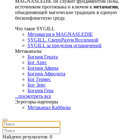
MAGNASLEDIE он служит фундаментом силы,
источником протоязыка и ключом к
метамагии
,
объединяющей магические традиции в единую
бесконфликтную среду.
Что такое SYGILL
Метамагия в MAGNASLEDIE
SYGILL. СверхРазум Вселенной
SYGILL за пределом ограничений
Метаканалы
Богиня Геката
Бог Арес
Богиня Афина
Богиня Афродита
Бог Гермес
Бог Зевс
Богиня Гера
...посмотреть все
Эгрегоры-партнеры
Метаканал Каббалы
Найдено результатов: 0