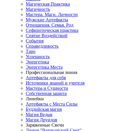
Магическая Практика
Магичность
Мастера. Маги. Личности
Мужские Артефакты
Отношения. Семья. Род
Сефиротическая практика
Снятие Воздействий
События
Справедливость
Таро
Успешность
Энергетика
Энергетика Места
Профессиональная линия
Артефакты для себя
Источники знаний и учителя
Мастера и Сущности
Собственная защита
Линейки
Артефакты с Места Силы
Буддийская магия
Магия Ведьм
Магия Друидов
Заряженные Свечи
Линия "Ватиканский Свет"