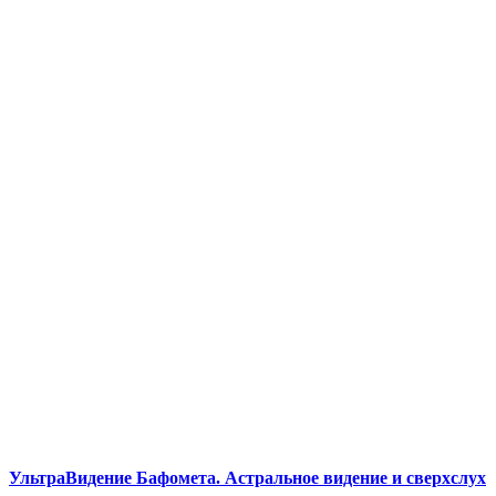
УльтраВидение Бафомета. Астральное видение и сверхслух