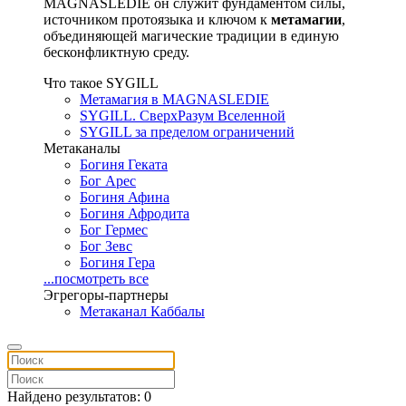
MAGNASLEDIE он служит фундаментом силы,
источником протоязыка и ключом к
метамагии
,
объединяющей магические традиции в единую
бесконфликтную среду.
Что такое SYGILL
Метамагия в MAGNASLEDIE
SYGILL. СверхРазум Вселенной
SYGILL за пределом ограничений
Метаканалы
Богиня Геката
Бог Арес
Богиня Афина
Богиня Афродита
Бог Гермес
Бог Зевс
Богиня Гера
...посмотреть все
Эгрегоры-партнеры
Метаканал Каббалы
Найдено результатов: 0