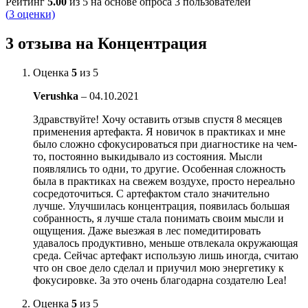
Рейтинг
5.00
из 5 на основе опроса
3
пользователей
(
3
оценки)
3 отзыва на
Концентрация
Оценка
5
из 5
Verushka
–
04.10.2021
Здравствуйте! Хочу оставить отзыв спустя 8 месяцев
применения артефакта. Я новичок в практиках и мне
было сложно сфокусироваться при диагностике на чем-
то, постоянно выкидывало из состояния. Мысли
появлялись то одни, то другие. Особенная сложность
была в практиках на свежем воздухе, просто нереально
сосредоточиться. С артефактом стало значительно
лучше. Улучшилась концентрация, появилась большая
собранность, я лучше стала понимать своим мысли и
ощущения. Даже выезжая в лес помедитировать
удавалось продуктивно, меньше отвлекала окружающая
среда. Сейчас артефакт использую лишь иногда, считаю
что он свое дело сделал и приучил мою энергетику к
фокусировке. За это очень благодарна создателю Lea!
Оценка
5
из 5