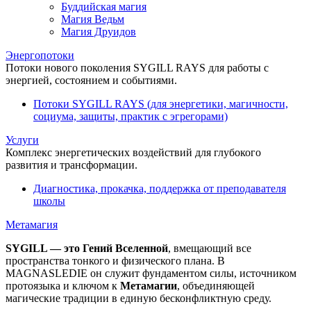
Буддийская магия
Магия Ведьм
Магия Друидов
Энергопотоки
Потоки нового поколения SYGILL RAYS для работы с
энергией, состоянием и событиями.
Потоки SYGILL RAYS (для энергетики, магичности,
социума, защиты, практик с эгрегорами)
Услуги
Комплекс энергетических воздействий для глубокого
развития и трансформации.
Диагностика, прокачка, поддержка от преподавателя
школы
Метамагия
SYGILL — это Гений Вселенной
, вмещающий все
пространства тонкого и физического плана. В
MAGNASLEDIE он служит фундаментом силы, источником
протоязыка и ключом к
Метамагии
, объединяющей
магические традиции в единую бесконфликтную среду.