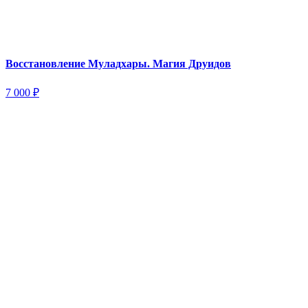
Восстановление Муладхары. Магия Друидов
7 000
₽