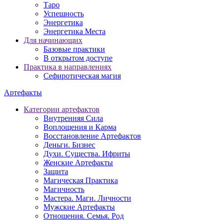
Таро
Успешность
Энергетика
Энергетика Места
Для начинающих
Базовые практики
В открытом доступе
Практика в направлениях
Сефиротическая магия
Артефакты
Категории артефактов
Внутренняя Сила
Воплощения и Карма
Восстановление Артефактов
Деньги. Бизнес
Духи. Существа. Ифриты
Женские Артефакты
Защита
Магическая Практика
Магичность
Мастера. Маги. Личности
Мужские Артефакты
Отношения. Семья. Род