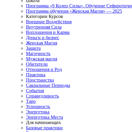
Школа
Программа «9 Колец Силы». Обучение Сефиротиче
Программа обучения «Женская Магия» — 2025
Категории Курсов
Внешние Воздействия
Внутренняя Сила
Воплощения и Карма
Деньги и бизнес
Женская Магия
Защита
Магичность
Мужская магия
Обитатели
Отношения и Род
Практика
Пространства
Сакральные Периоды
События
Справедливость
Таро
Успешность
Энергетика
Энергетика Места
Для начинающих
Базовые практики