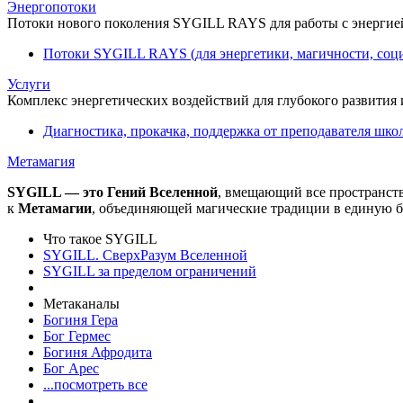
Энергопотоки
Потоки нового поколения SYGILL RAYS для работы с энергией
Потоки SYGILL RAYS (для энергетики, магичности, соци
Услуги
Комплекс энергетических воздействий для глубокого развития
Диагностика, прокачка, поддержка от преподавателя шко
Метамагия
SYGILL — это Гений Вселенной
, вмещающий все пространст
к
Метамагии
, объединяющей магические традиции в единую б
Что такое SYGILL
SYGILL. СверхРазум Вселенной
SYGILL за пределом ограничений
Метаканалы
Богиня Гера
Бог Гермес
Богиня Афродита
Бог Арес
...посмотреть все