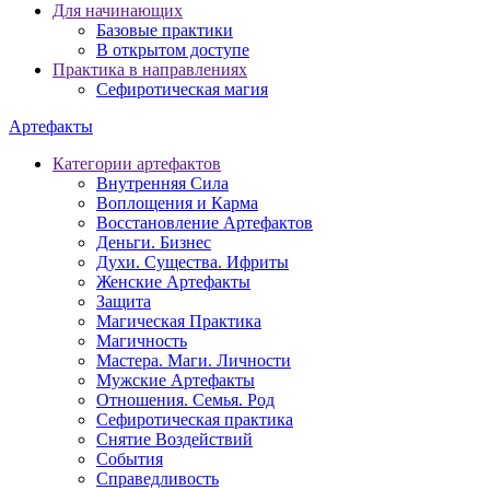
Для начинающих
Базовые практики
В открытом доступе
Практика в направлениях
Сефиротическая магия
Артефакты
Категории артефактов
Внутренняя Сила
Воплощения и Карма
Восстановление Артефактов
Деньги. Бизнес
Духи. Существа. Ифриты
Женские Артефакты
Защита
Магическая Практика
Магичность
Мастера. Маги. Личности
Мужские Артефакты
Отношения. Семья. Род
Сефиротическая практика
Снятие Воздействий
События
Справедливость