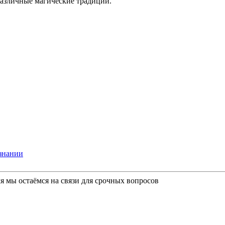
различные магические традиции.
ознании
мя мы остаёмся на связи для срочных вопросов