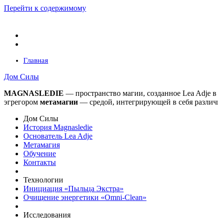
Перейти к содержимому
Главная
Дом Силы
MAGNASLEDIE
— пространство магии, созданное Lea Adje 
эгрегором
метамагии
— средой, интегрирующей в
себя различ
Дом Силы
История Magnasledie
Основатель Lea Adje
Метамагия
Обучение
Контакты
Технологии
Инициация «Пыльца Экстра»
Очищение энергетики «Omni-Clean»
Исследования