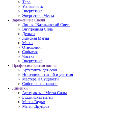
Таро
Успешность
Энергетика
Энергетика Места
Заряженные Свечи
Линия "Ватиканский Свет"
Внутренняя Сила
Деньги
Женская Магия
Магия
Отношения
События
Чистка
Энергетика
Профессиональная линия
Артефакты для себя
Источники знаний и учителя
Мастера и Сущности
Собственная защита
Линейки
Артефакты с Места Силы
Буддийская магия
Магия Ведьм
Магия Друидов