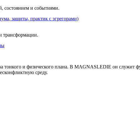
, состоянием и событиями.
ума, защиты, практик с эгрегорами)
 и трансформации.
лы
ва тонкого и физического плана. В MAGNASLEDIE он служит ф
есконфликтную среду.