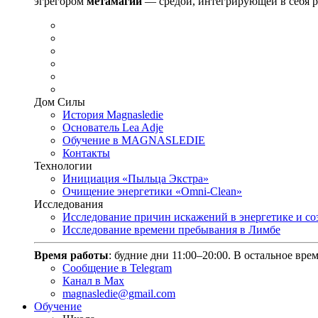
эгрегором
метамагии
— средой, интегрирующей в
себя 
Дом Силы
История Magnasledie
Основатель Lea Adje
Обучение в MAGNASLEDIE
Контакты
Технологии
Инициация «Пыльца Экстра»
Очищение энергетики «Omni-Clean»
Исследования
Исследование причин искажений в энергетике и с
Исследование времени пребывания в Лимбе
Время работы
: будние дни 11:00–20:00. В остальное вре
Сообщение в Telegram
Канал в Max
magnasledie@gmail.com
Обучение